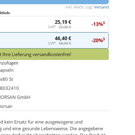
inkl. MwSt. zzgl.
Versand
tlich:
25,19 €
3
-13%
UVP¹
29,00 €
46,40 €
3
-20%
UVP¹
58,00 €
 Ihre Lieferung versandkostenfrei!
inzufügen
apseln
x80 St
8032410
NORSAN GmbH
orsan
d kein Ersatz für eine ausgewogene und
g und eine gesunde Lebensweise. Die angegebene