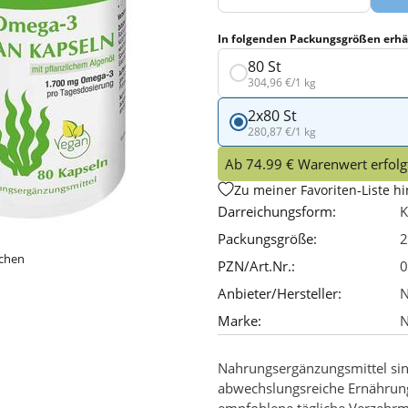
In folgenden Packungsgrößen erhäl
80 St
304,96 €/1 kg
2x80 St
280,87 €/1 kg
Ab 74.99 € Warenwert erfolgt
Zu meiner Favoriten-Liste h
Darreichungsform:
K
Packungsgröße:
2
ichen
PZN/Art.Nr.:
0
Anbieter/Hersteller:
Marke:
N
Nahrungsergänzungsmittel sin
abwechslungsreiche Ernährun