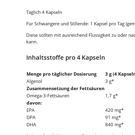
Täglich 4 Kapseln
Für Schwangere und Stillende: 1 Kapsel pro Tag (g
Diese sollten mit ausreichend Flüssigkeit zu oder n
kann.
Inhaltsstoffe pro 4 Kapseln
Menge pro täglicher Dosierung
3 g (4 Kapsel
Algenöl
3 g*
Zusammensetzung der Fettsäuren
Omega-3-Fettsäuren
1,7 g*
davon:
EPA
420 mg*
DPA
91 mg*
DHA
840 mg*