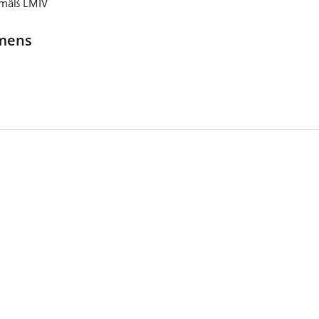
emäß LMIV
hmens