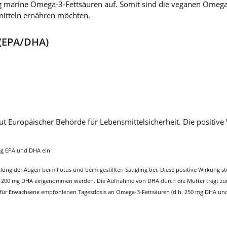
 marine Omega-3-Fettsäuren auf. Somit sind die veganen Omega
nsmitteln ernähren möchten.
 (EPA/DHA)
 Europäischer Behörde für Lebensmittelsicherheit. Die positive W
 mg EPA und DHA ein
ung der Augen beim Fötus und beim gestillten Säugling bei. Diese positive Wirkung st
h 200 mg DHA eingenommen werden. Die Aufnahme von DHA durch die Mutter trägt zur 
u der für Erwachsene empfohlenen Tagesdosis an Omega-3-Fettsäuren (d.h. 250 mg DHA 