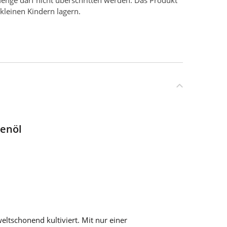
enge darf nicht überschritten werden. Das Produkt
kleinen Kindern lagern.
genöl
ltschonend kultiviert. Mit nur einer