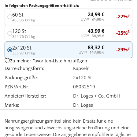
In folgenden Packungsgrößen erhältlich:
Wellness
24,99 €
60 St
3
-22%
UVP¹
31,90 €
403,06 €/1 kg
43,99 €
120 St
3
-25%
UVP¹
58,95 €
354,76 €/1 kg
83,32 €
2x120 St
3
-29%
UVP¹
117,90 €
335,97 €/1 kg
Zu meiner Favoriten-Liste hinzufügen
Darreichungsform:
Kapseln
Packungsgröße:
2x120 St
PZN/Art.Nr.:
08032519
Anbieter/Hersteller:
Dr. Loges + Co. GmbH
Marke:
Dr. Loges
Nahrungsergänzungsmittel sind kein Ersatz für eine
ausgewogene und abwechslungsreiche Ernährung und eine
gesunde Lebensweise. Die angegebene empfohlene tägliche