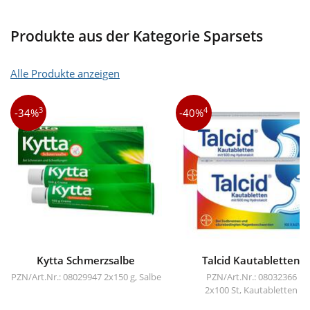
Produkte aus der Kategorie Sparsets
Alle Produkte anzeigen
3
4
-34%
-40%
Kytta Schmerzsalbe
Talcid Kautabletten
PZN/Art.Nr.: 08029947
2x150 g, Salbe
PZN/Art.Nr.: 08032366
2x100 St, Kautabletten