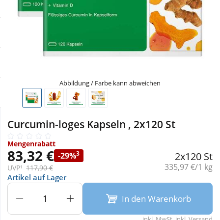
Sale
Körperpflege & Kosmetik
Physiogel
Schnäppchen
Liebe & Erotik
Aliud Pharma
Sparsets
Mutter & Kind
atida
Abbildung / Farbe kann abweichen
Täglich gut versorgt
Nahrungsergänzung
Curcumin-loges Kapseln , 2x120 St
Natur & Homöopathie
Mengenrabatt
83,32 €
Sanitätshaus
3
2x120 St
-29%
Grundpreis:
335,97 €/1 kg
UVP¹
117,90 €
Artikel auf Lager
Sport & Fitness
In den Warenkorb
Tierbedarf
inkl. MwSt. inkl. Versand