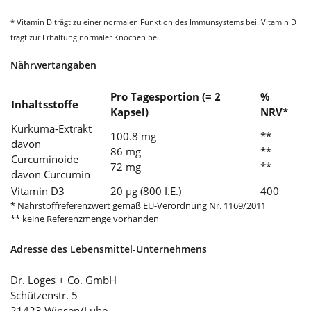
* Vitamin D trägt zu einer normalen Funktion des Immunsystems bei. Vitamin D
trägt zur Erhaltung normaler Knochen bei.
Nährwertangaben
Pro Tagesportion (= 2
%
Inhaltsstoffe
Kapsel)
NRV*
Kurkuma-Extrakt
100.8 mg
**
davon
86 mg
**
Curcuminoide
72 mg
**
davon Curcumin
Vitamin D3
20 µg (800 I.E.)
400
* Nährstoffreferenzwert gemäß EU-Verordnung Nr. 1169/2011
** keine Referenzmenge vorhanden
Adresse des Lebensmittel-Unternehmens
Dr. Loges + Co. GmbH
Schützenstr. 5
21423 Winsen/Luhe