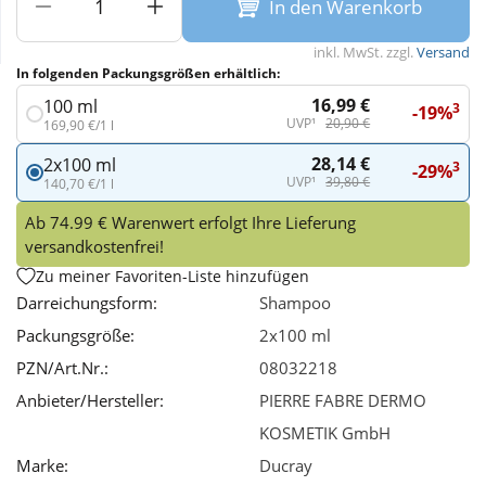
In den Warenkorb
Wellness
inkl. MwSt. zzgl.
Versand
In folgenden Packungsgrößen erhältlich:
16,99 €
100 ml
3
-19%
UVP¹
20,90 €
169,90 €/1 l
28,14 €
2x100 ml
3
-29%
UVP¹
39,80 €
140,70 €/1 l
Ab 74.99 € Warenwert erfolgt Ihre Lieferung
versandkostenfrei!
Zu meiner Favoriten-Liste hinzufügen
Darreichungsform:
Shampoo
Packungsgröße:
2x100 ml
PZN/Art.Nr.:
08032218
Anbieter/Hersteller:
PIERRE FABRE DERMO
KOSMETIK GmbH
Marke:
Ducray