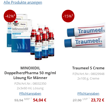
Alle Produkte anzeigen
4
3
-42%
-15%
MINOXIDIL
Traumeel S Creme
DoppelherzPharma 50 mg/ml
PZN/Art.Nr.: 08029948
Lösung für Männer
2x100 g, Creme
PZN/Art.Nr.: 08032350
2x3x60 ml, Lösung
Pflichtangaben
Pflichtangaben
2
1
MRP
UVP
54,04 €
23,72 €
93,94
27,90