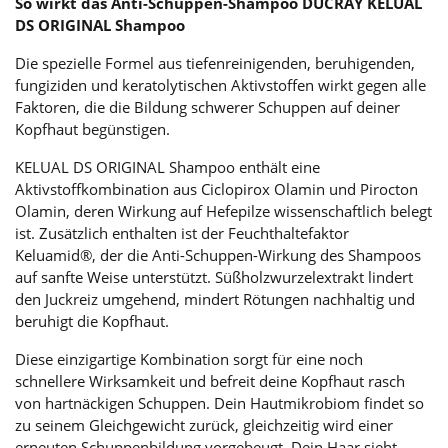
So wirkt das Anti-Schuppen-Shampoo DUCRAY KELUAL
DS ORIGINAL Shampoo
Die spezielle Formel aus tiefenreinigenden, beruhigenden,
fungiziden und keratolytischen Aktivstoffen wirkt gegen alle
Faktoren, die die Bildung schwerer Schuppen auf deiner
Kopfhaut begünstigen.
KELUAL DS ORIGINAL Shampoo enthält eine
Aktivstoffkombination aus Ciclopirox Olamin und Pirocton
Olamin, deren Wirkung auf Hefepilze wissenschaftlich belegt
ist. Zusätzlich enthalten ist der Feuchthaltefaktor
Keluamid®, der die Anti-Schuppen-Wirkung des Shampoos
auf sanfte Weise unterstützt. Süßholzwurzelextrakt lindert
den Juckreiz umgehend, mindert Rötungen nachhaltig und
beruhigt die Kopfhaut.
Diese einzigartige Kombination sorgt für eine noch
schnellere Wirksamkeit und befreit deine Kopfhaut rasch
von hartnäckigen Schuppen. Dein Hautmikrobiom findet so
zu seinem Gleichgewicht zurück, gleichzeitig wird einer
erneuten Schuppenbildung vorgebeugt. Dein Haar sieht