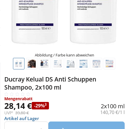
Sale
Körperpflege & Kosmetik
Physiogel
Schnäppchen
Liebe & Erotik
Aliud Pharma
Sparsets
Mutter & Kind
atida
Täglich gut versorgt
Nahrungsergänzung
Abbildung / Farbe kann abweichen
Natur & Homöopathie
Ducray Kelual DS Anti Schuppen
Shampoo, 2x100 ml
Sanitätshaus
Mengenrabatt
28,14 €
3
2x100 ml
-29%
Sport & Fitness
Grundpreis:
140,70 €/1 l
UVP¹
39,80 €
Artikel auf Lager
Tierbedarf