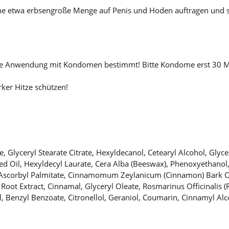
ine etwa erbsengroße Menge auf Penis und Hoden auftragen und sa
gleiche Anwendung mit Kondomen bestimmt! Bitte Kondome erst 30
ker Hitze schützen!
de, Glyceryl Stearate Citrate, Hexyldecanol, Cetearyl Alcohol, Gly
ed Oil, Hexyldecyl Laurate, Cera Alba (Beeswax), Phenoxyethano
, Ascorbyl Palmitate, Cinnamomum Zeylanicum (Cinnamon) Bark Oi
 Root Extract, Cinnamal, Glyceryl Oleate, Rosmarinus Officinalis 
tral, Benzyl Benzoate, Citronellol, Geraniol, Coumarin, Cinnamyl Al