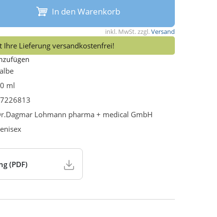
In den Warenkorb
inkl. MwSt. zzgl.
Versand
 Ihre Lieferung versandkostenfrei!
inzufügen
albe
0 ml
7226813
r.Dagmar Lohmann pharma + medical GmbH
enisex
ng (PDF)