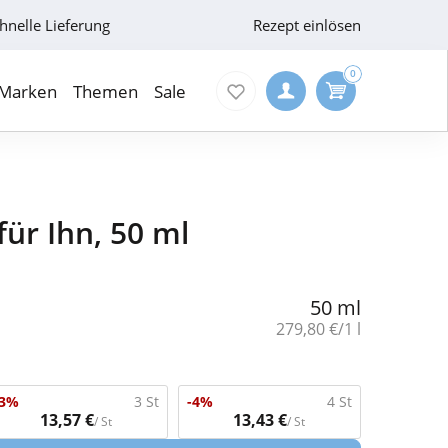
hnelle Lieferung
Rezept einlösen
0
Marken
Themen
Sale
für Ihn, 50 ml
50 ml
Grundpreis:
279,80 €/1 l
-3%
3 St
-4%
4 St
13,57 €
13,43 €
/ St
/ St