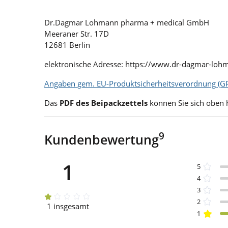
Dr.Dagmar Lohmann pharma + medical GmbH
Meeraner Str. 17D
12681 Berlin
elektronische Adresse: https://www.dr-dagmar-loh
Angaben gem. EU-Produktsicherheitsverordnung (GP
Das
PDF des Beipackzettels
können Sie sich oben 
9
Kundenbewertung
1
5
4
3
2
1 insgesamt
1