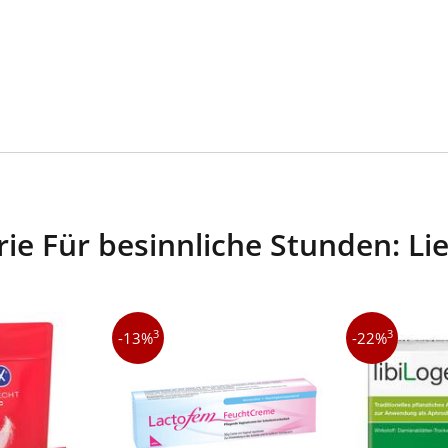
ie Für besinnliche Stunden: Lie
3
3
-13%
-22%