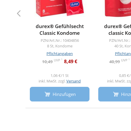
durex® Gefühlsecht
durex® Gef
Classic Kondome
classic 
PZN/Art.Nr.: 10404856
PZN/Art.Nr.:
8 St, Kondome
40 St, K
Pflichtangaben
Pflichta
1
1
UVP
UVP
8,49 €
10,49
40,99
1,06 €/1 St
0,85 €/
inkl. MwSt. zzgl.
Versand
inkl. MwSt. zz
Hinzufügen
Hinz