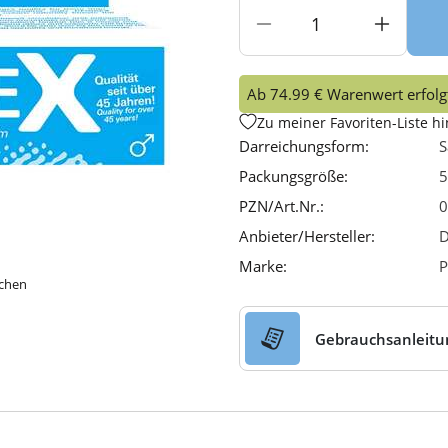
Ab 74.99 € Warenwert erfolgt
Zu meiner Favoriten-Liste h
Darreichungsform:
S
Packungsgröße:
5
PZN/Art.Nr.:
0
Anbieter/Hersteller:
D
Marke:
P
ichen
Gebrauchsanleitu