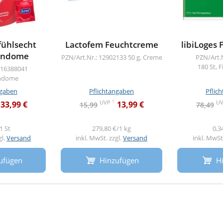
ühlsecht
Lactofem Feuchtcreme
libiLoges 
Kondome
PZN/Art.Nr.: 12902133
50 g, Creme
PZN/Art.
180 St, 
 16388041
ondome
ngaben
Pflichtangaben
Pflic
1
UVP
U
33,99 €
13,99 €
15,99
78,49
1 St
279,80 €/1 kg
0,3
gl.
Versand
inkl. MwSt. zzgl.
Versand
inkl. MwSt.
ufügen
Hinzufügen
H