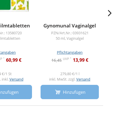
Filmtabletten
Gynomunal Vaginalgel
Orthom
Nr.: 13580720
PZN/Art.Nr.: 03931621
Filmtabletten
50 ml, Vaginalgel
PZN/A
9
htangaben
Pflichtangaben
Pf
1
1
VP
UVP
60,99 €
13,99 €
16,45
152,9
4 €/1 St
279,80 €/1 l
4
 inkl.
Versand
inkl. MwSt. zzgl.
Versand
inkl. M
inzufügen
Hinzufügen