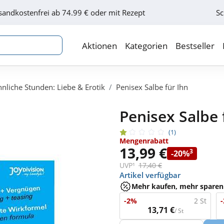
sandkostenfrei ab 74.99 € oder mit Rezept
Sc
Aktionen
Kategorien
Bestseller
nnliche Stunden: Liebe & Erotik
Penisex Salbe für Ihn
Penisex Salbe 
(1)
Mengenrabatt
13,99 €
3
-20%
UVP¹
17,40 €
Artikel verfügbar
Mehr kaufen, mehr sparen
-2%
2 St
13,71 €
/ St