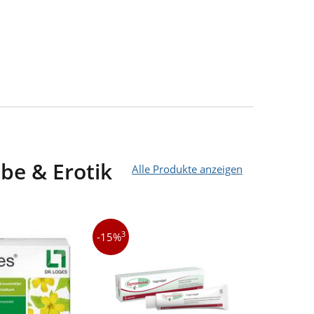
be & Erotik
Alle Produkte anzeigen
3
3
-15%
-25%