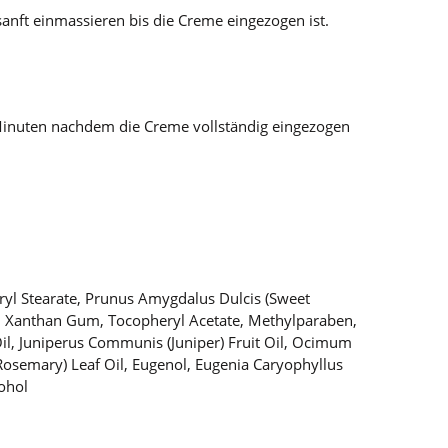
nft einmassieren bis die Creme eingezogen ist.
 Minuten nachdem die Creme vollständig eingezogen
ceryl Stearate, Prunus Amygdalus Dulcis (Sweet
l, Xanthan Gum, Tocopheryl Acetate, Methylparaben,
l, Juniperus Communis (Juniper) Fruit Oil, Ocimum
(Rosemary) Leaf Oil, Eugenol, Eugenia Caryophyllus
cohol