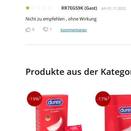
RR7EGS9K (Gast)
am 01.11.2022
Nicht zu empfehlen , ohne Wirkung
5
1
Kommentieren
Gefällt mir
Gefällt mir nicht
Produkte aus der Kategor
3
3
-19%
-17%