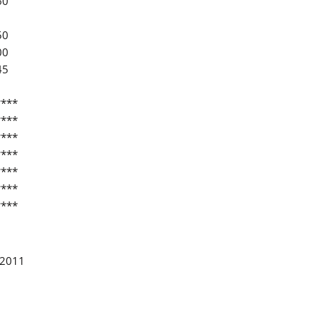
60
50
00
45
****
****
****
****
****
****
****
/2011