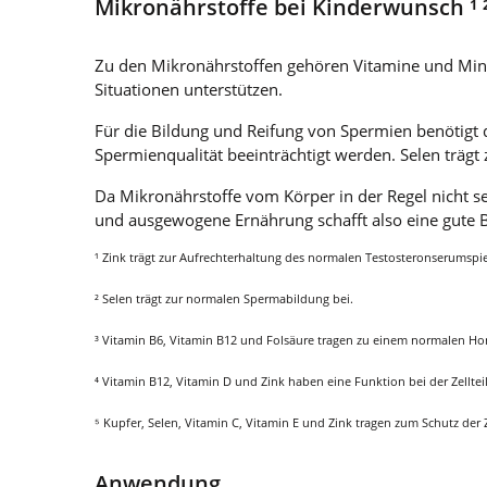
Mikronährstoffe bei Kinderwunsch ¹ ² 
Zu den Mikronährstoffen gehören Vitamine und Minera
Situationen unterstützen.
Für die Bildung und Reifung von Spermien benötigt de
Spermienqualität beeinträchtigt werden. Selen trägt
Da Mikronährstoffe vom Körper in der Regel nicht 
und ausgewogene Ernährung schafft also eine gute 
¹ Zink trägt zur Aufrechterhaltung des normalen Testosteronserumspi
² Selen trägt zur normalen Spermabildung bei.
³ Vitamin B6, Vitamin B12 und Folsäure tragen zu einem normalen Ho
⁴ Vitamin B12, Vitamin D und Zink haben eine Funktion bei der Zelltei
⁵ Kupfer, Selen, Vitamin C, Vitamin E und Zink tragen zum Schutz der Z
Anwendung