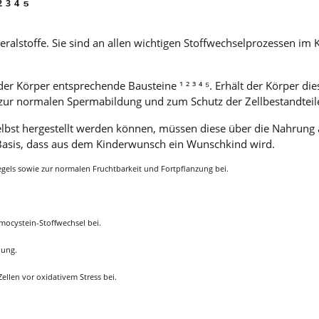
³ ⁴ ⁵
lstoffe. Sie sind an allen wichtigen Stoffwechselprozessen im K
r Körper entsprechende Bausteine ¹ ² ³ ⁴ ⁵. Erhält der Körper di
 zur normalen Spermabildung und zum Schutz der Zellbestandteile
selbst hergestellt werden können, müssen diese über die Nahru
Basis, dass aus dem Kinderwunsch ein Wunschkind wird.
egels sowie zur normalen Fruchtbarkeit und Fortpflanzung bei.
mocystein-Stoffwechsel bei.
lung.
ellen vor oxidativem Stress bei.