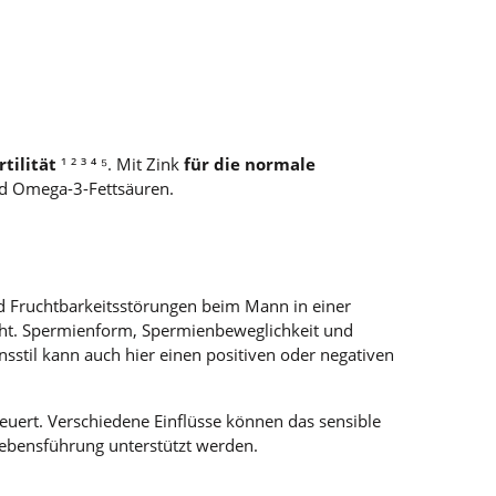
tilität
¹ ² ³ ⁴ ⁵. Mit Zink
für die normale
nd Omega-3-Fettsäuren.
nd Fruchtbarkeitsstörungen beim Mann in einer
geht. Spermienform, Spermienbeweglichkeit und
sstil kann auch hier einen positiven oder negativen
uert. Verschiedene Einflüsse können das sensible
ebensführung unterstützt werden.