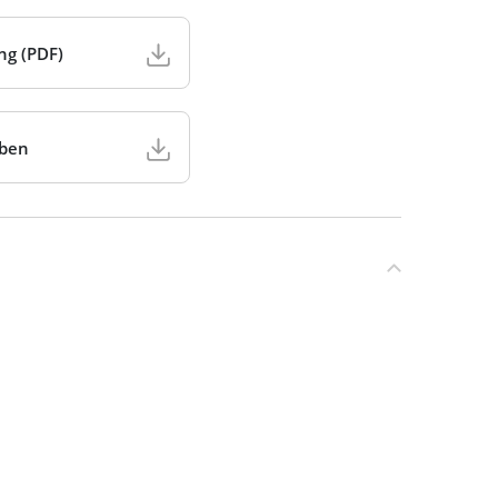
ng (PDF)
aben