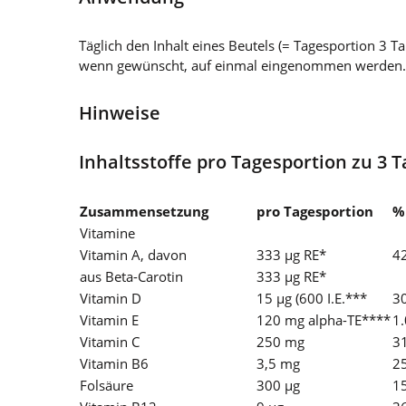
Täglich den Inhalt eines Beutels (= Tagesportion 3 T
wenn gewünscht, auf einmal eingenommen werden.
Hinweise
Inhaltsstoffe pro Tagesportion zu 3 T
Zusammensetzung
pro Tagesportion
%
Vitamine
Vitamin A, davon
333 µg RE*
4
aus Beta-Carotin
333 µg RE*
Vitamin D
15 µg (600 I.E.***
3
Vitamin E
120 mg alpha-TE****
1
Vitamin C
250 mg
3
Vitamin B6
3,5 mg
2
Folsäure
300 µg
1