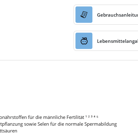
Gebrauchsanleitu
Lebensmittelang
rstoffen für die männliche Fertilität ¹ ² ³ ⁴ ⁵
ortpflanzung sowie Selen für die normale Spermabildung
ttsäuren