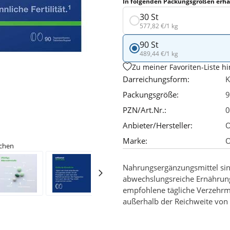
In folgenden Packungsgrößen erhäl
30 St
577,82 €/1 kg
90 St
489,44 €/1 kg
Zu meiner Favoriten-Liste h
Darreichungsform:
K
Packungsgröße:
9
PZN/Art.Nr.:
0
Anbieter/Hersteller:
O
Marke:
O
ichen
Nahrungsergänzungsmittel sin
abwechslungsreiche Ernährun
empfohlene tägliche Verzehrm
außerhalb der Reichweite von 