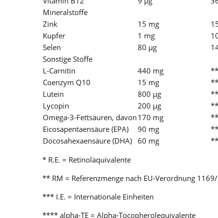
Vitamin B12
9 µg
3
Mineralstoffe
Zink
15 mg
1
Kupfer
1 mg
1
Selen
80 µg
1
Sonstige Stoffe
L-Carnitin
440 mg
*
Coenzym Q10
15 mg
*
Lutein
800 µg
*
Lycopin
200 µg
*
Omega-3-Fettsäuren, davon
170 mg
*
Eicosapentaensäure (EPA)
90 mg
*
Docosahexaensäure (DHA)
60 mg
*
* R.E. = Retinoläquivalente
** RM = Referenzmenge nach EU-Verordnung 1169
*** I.E. = Internationale Einheiten
**** alpha-TE = Alpha-Tocopherolequivalente