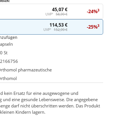
tlich:
45,07 €
3
-24%
UVP¹
58,99 €
114,53 €
3
-25%
UVP¹
152,99 €
inzufügen
apseln
0 St
2166756
rthomol pharmazeutische
rthomol
d kein Ersatz für eine ausgewogene und
g und eine gesunde Lebensweise. Die angegebene
enge darf nicht überschritten werden. Das Produkt
kleinen Kindern lagern.