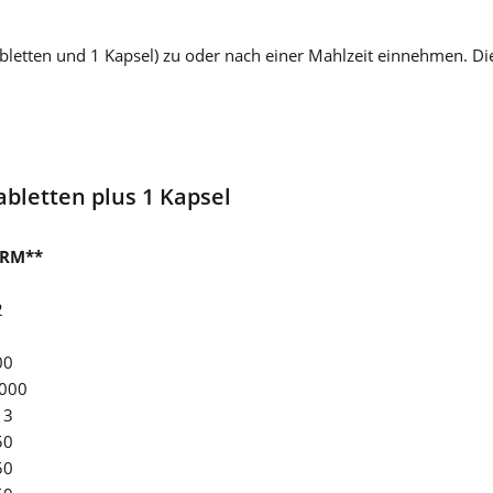
abletten und 1 Kapsel) zu oder nach einer Mahlzeit einnehmen. Di
abletten plus 1 Kapsel
RM**
2
00
.000
13
50
50