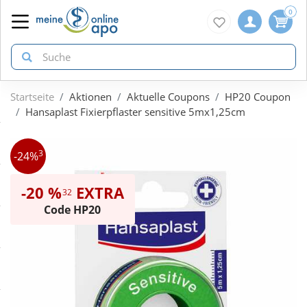
0
Startseite
Aktionen
Aktuelle Coupons
HP20 Coupon
zurück
zurück
zurück
Hansaplast Fixierpflaster sensitive 5mx1,25cm
ÜBERSICHT AKTIONEN
ÜBERSICHT KATEGORIEN
ÜBERSICHT MARKEN
3
-24%
Aktuelle Coupons
Arzneimittel
1A Pharma
-20 %
EXTRA
32
Code HP20
Gratis dazu
Bio & Genuss
Doppelherz
Neuheiten
Diabetes
Eucerin