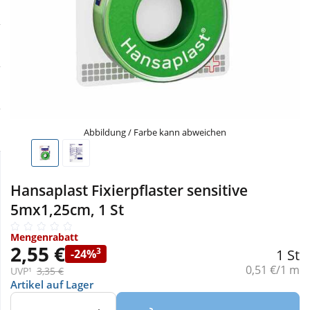
Sale
Körperpflege & Kosmetik
Physiogel
Schnäppchen
Liebe & Erotik
Aliud Pharma
Sparsets
Mutter & Kind
atida
Täglich gut versorgt
Nahrungsergänzung
Abbildung / Farbe kann abweichen
Natur & Homöopathie
Hansaplast Fixierpflaster sensitive
5mx1,25cm, 1 St
Sanitätshaus
Mengenrabatt
2,55 €
3
1 St
-24%
Sport & Fitness
Grundpreis:
0,51 €/1 m
UVP¹
3,35 €
Artikel auf Lager
Tierbedarf