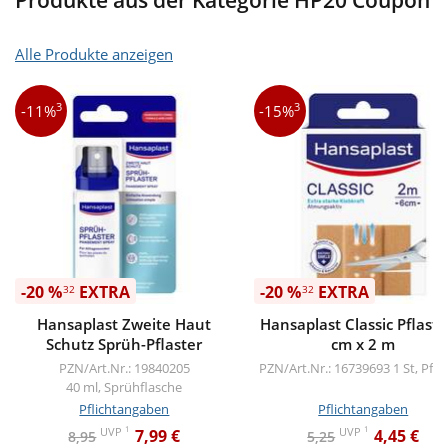
Alle Produkte anzeigen
3
3
-11%
-15%
-20 %
EXTRA
-20 %
EXTRA
32
32
Hansaplast Zweite Haut
Hansaplast Classic Pflaste
Schutz Sprüh-Pflaster
cm x 2 m
PZN/Art.Nr.: 19840205
PZN/Art.Nr.: 16739693
1 St, Pfla
40 ml, Sprühflasche
Pflichtangaben
Pflichtangaben
1
1
UVP
UVP
7,99 €
4,45 €
8,95
5,25