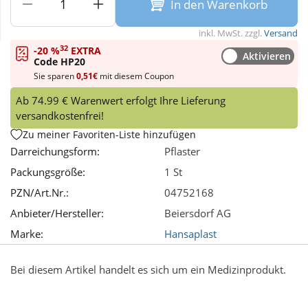
In den Warenkorb
Wellness
inkl. MwSt. zzgl.
Versand
32
-20 %
EXTRA
Aktivieren
Code HP20
Sie sparen
0,51€
mit diesem Coupon
Ab 74.99 € Warenwert erfolgt Ihre Lieferung
versandkostenfrei!
Zu meiner Favoriten-Liste hinzufügen
Darreichungsform:
Pflaster
Packungsgröße:
1 St
PZN/Art.Nr.:
04752168
Anbieter/Hersteller:
Beiersdorf AG
Marke:
Hansaplast
Bei diesem Artikel handelt es sich um ein Medizinprodukt.