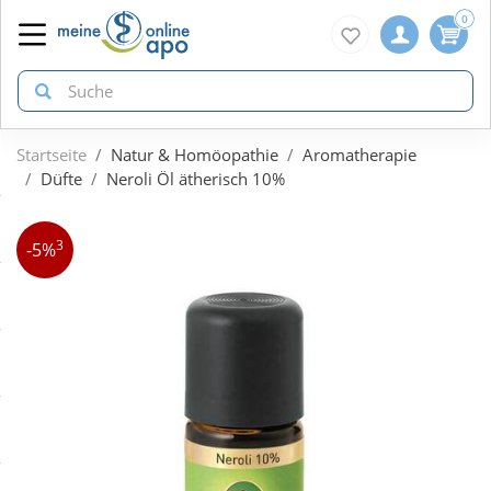
0
Startseite
Natur & Homöopathie
Aromatherapie
zurück
zurück
zurück
Düfte
Neroli Öl ätherisch 10%
ÜBERSICHT AKTIONEN
ÜBERSICHT KATEGORIEN
ÜBERSICHT MARKEN
3
-5%
Aktuelle Coupons
Arzneimittel
1A Pharma
Gratis dazu
Bio & Genuss
Doppelherz
Neuheiten
Diabetes
Eucerin