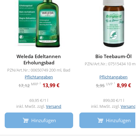
Weleda Edeltannen
Bio Teebaum-Öl
Erholungsbad
PZN/Art.Nr.: 07515434
10 ml, 
PZN/Art.Nr.: 00650749
200 ml, Bad
Pflichtangaben
Pflichtangaben
2
1
MRP
UVP
13,99 €
8,99 €
17,12
9,95
69,95 €/1 l
899,00 €/1 l
inkl. MwSt. zzgl.
Versand
inkl. MwSt. zzgl.
Versand
Hinzufügen
Hinzufügen