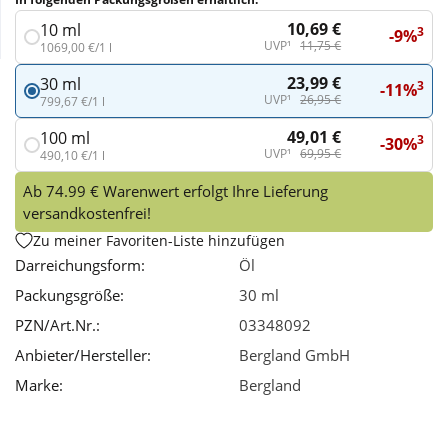
10,69 €
10 ml
3
-9%
Wellness
UVP¹
11,75 €
1069,00 €/1 l
23,99 €
30 ml
3
-11%
UVP¹
26,95 €
799,67 €/1 l
49,01 €
100 ml
3
-30%
UVP¹
69,95 €
490,10 €/1 l
Ab 74.99 € Warenwert erfolgt Ihre Lieferung
versandkostenfrei!
Zu meiner Favoriten-Liste hinzufügen
Darreichungsform:
Öl
Packungsgröße:
30 ml
PZN/Art.Nr.:
03348092
Anbieter/Hersteller:
Bergland GmbH
Marke:
Bergland