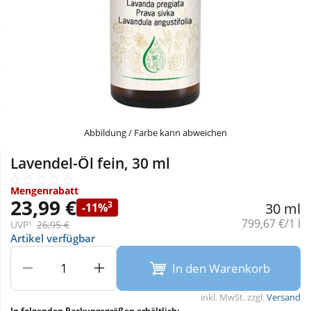
Sale
Körperpflege & Kosmetik
Physiogel
Schnäppchen
Liebe & Erotik
Aliud Pharma
Sparsets
Mutter & Kind
atida
Täglich gut versorgt
Nahrungsergänzung
Abbildung / Farbe kann abweichen
Lavendel-Öl fein, 30 ml
Natur & Homöopathie
Mengenrabatt
23,99 €
3
30 ml
-11%
Sanitätshaus
Grundpreis:
799,67 €/1 l
UVP¹
26,95 €
Artikel verfügbar
Sport & Fitness
In den Warenkorb
inkl. MwSt. zzgl.
Versand
Tierbedarf
In folgenden Packungsgrößen erhältlich: