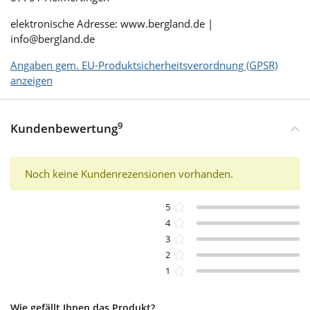
elektronische Adresse: www.bergland.de |
info@bergland.de
Angaben gem. EU-Produktsicherheitsverordnung (GPSR)
anzeigen
9
Kundenbewertung
Noch keine Kundenrezensionen vorhanden.
5
4
3
2
1
Wie gefällt Ihnen das Produkt?