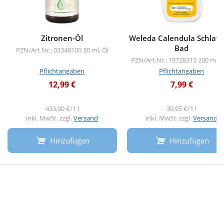
Zitronen-Öl
Weleda Calendula Schlaf 
Bad
PZN/Art.Nr.: 03348100
30 ml, Öl
PZN/Art.Nr.: 19728313
200 ml, 
Pflichtangaben
Pflichtangaben
12,99 €
7,99 €
433,00 €/1 l
39,95 €/1 l
inkl. MwSt. zzgl.
Versand
inkl. MwSt. zzgl.
Versand
Hinzufügen
Hinzufügen