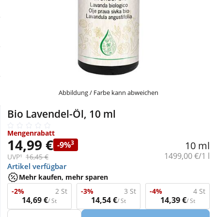
Sale
Körperpflege & Kosmetik
Physiogel
Schnäppchen
Liebe & Erotik
Aliud Pharma
Sparsets
Mutter & Kind
atida
Täglich gut versorgt
Nahrungsergänzung
Abbildung / Farbe kann abweichen
Bio Lavendel-Öl, 10 ml
Natur & Homöopathie
Mengenrabatt
14,99 €
3
10 ml
-9%
Sanitätshaus
Grundpreis:
1499,00 €/1 l
UVP¹
16,45 €
Artikel verfügbar
Mehr kaufen, mehr sparen
Sport & Fitness
-2%
2 St
-3%
3 St
-4%
4 St
14,69 €
14,54 €
14,39 €
/ St
/ St
/ St
Tierbedarf