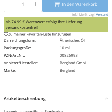
In den Warenkorb
Wellness
inkl. MwSt. zzgl.
Versand
Ab 74.99 € Warenwert erfolgt Ihre Lieferung
versandkostenfrei!
Zu meiner Favoriten-Liste hinzufügen
Darreichungsform:
Ätherisches Öl
Packungsgröße:
10 ml
PZN/Art.Nr.:
00826993
Anbieter/Hersteller:
Bergland GmbH
Marke:
Bergland
Artikelbeschreibung
Lavandula angustifolia, Frankreich