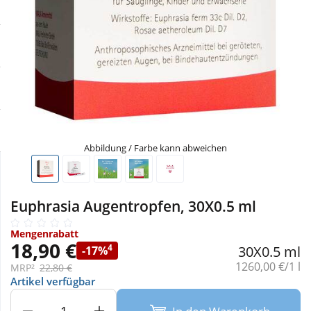
Sale
Körperpflege & Kosmetik
Physiogel
Schnäppchen
Liebe & Erotik
Aliud Pharma
Sparsets
Mutter & Kind
atida
Täglich gut versorgt
Nahrungsergänzung
Abbildung / Farbe kann abweichen
Natur & Homöopathie
Euphrasia Augentropfen, 30X0.5 ml
Sanitätshaus
Mengenrabatt
18,90 €
4
30X0.5 ml
-17%
Sport & Fitness
Grundpreis:
1260,00 €/1 l
MRP²
22,80 €
Artikel verfügbar
Tierbedarf