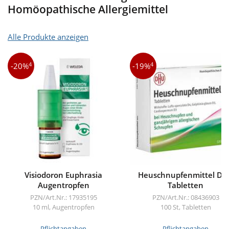
Homöopathische Allergiemittel
Alle Produkte anzeigen
4
4
-20%
-19%
Visiodoron Euphrasia
Heuschnupfenmittel D
Augentropfen
Tabletten
PZN/Art.Nr.: 17935195
PZN/Art.Nr.: 08436903
10 ml, Augentropfen
100 St, Tabletten
Pflichtangaben
Pflichtangaben