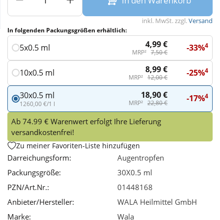
In den Warenkorb
inkl. MwSt. zzgl.
Versand
Wellness
In folgenden Packungsgrößen erhältlich:
4,99 €
4
-33%
5x0.5 ml
MRP²
7,50 €
8,99 €
4
-25%
10x0.5 ml
MRP²
12,00 €
18,90 €
30x0.5 ml
4
-17%
MRP²
22,80 €
1260,00 €/1 l
Ab 74.99 € Warenwert erfolgt Ihre Lieferung
versandkostenfrei!
Zu meiner Favoriten-Liste hinzufügen
Darreichungsform:
Augentropfen
Packungsgröße:
30X0.5 ml
PZN/Art.Nr.:
01448168
Anbieter/Hersteller:
WALA Heilmittel GmbH
Marke:
Wala