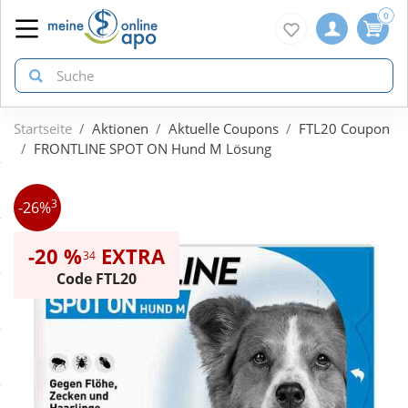
0
Startseite
Aktionen
Aktuelle Coupons
FTL20 Coupon
zurück
zurück
zurück
FRONTLINE SPOT ON Hund M Lösung
ÜBERSICHT AKTIONEN
ÜBERSICHT KATEGORIEN
ÜBERSICHT MARKEN
3
-26%
Aktuelle Coupons
Arzneimittel
1A Pharma
-20 %
EXTRA
34
Code FTL20
Gratis dazu
Bio & Genuss
Doppelherz
Neuheiten
Diabetes
Eucerin