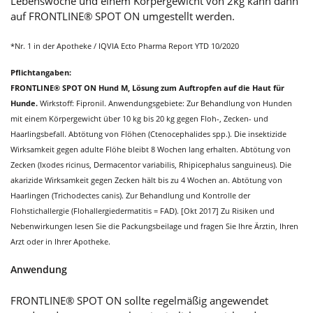
Lebenswoche und einem Körpergewicht von 2kg kann dann
auf FRONTLINE® SPOT ON umgestellt werden.
*Nr. 1 in der Apotheke / IQVIA Ecto Pharma Report YTD 10/2020
Pflichtangaben:
FRONTLINE® SPOT ON Hund M, Lösung zum Auftropfen auf die Haut für
Hunde.
Wirkstoff: Fipronil. Anwendungsgebiete: Zur Behandlung von Hunden
mit einem Körpergewicht über 10 kg bis 20 kg gegen Floh-, Zecken- und
Haarlingsbefall. Abtötung von Flöhen (Ctenocephalides spp.). Die insektizide
Wirksamkeit gegen adulte Flöhe bleibt 8 Wochen lang erhalten. Abtötung von
Zecken (Ixodes ricinus, Dermacentor variabilis, Rhipicephalus sanguineus). Die
akarizide Wirksamkeit gegen Zecken hält bis zu 4 Wochen an. Abtötung von
Haarlingen (Trichodectes canis). Zur Behandlung und Kontrolle der
Flohstichallergie (Flohallergiedermatitis = FAD). [Okt 2017] Zu Risiken und
Nebenwirkungen lesen Sie die Packungsbeilage und fragen Sie Ihre Ärztin, Ihren
Arzt oder in Ihrer Apotheke.
Anwendung
FRONTLINE® SPOT ON sollte regelmäßig angewendet