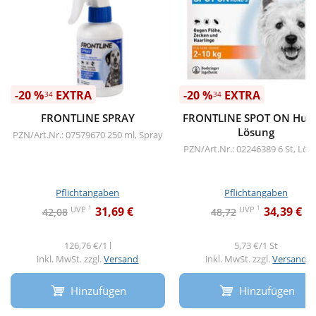
-20 %
EXTRA
-20 %
EXTRA
34
34
FRONTLINE SPRAY
FRONTLINE SPOT ON Hun
Lösung
PZN/Art.Nr.: 07579670
250 ml, Spray
PZN/Art.Nr.: 02246389
6 St, Lö
Pflichtangaben
Pflichtangaben
1
1
UVP
UVP
31,69 €
34,39 €
42,08
48,72
126,76 €/1 l
5,73 €/1 St
inkl. MwSt. zzgl.
Versand
inkl. MwSt. zzgl.
Versand
Hinzufügen
Hinzufügen