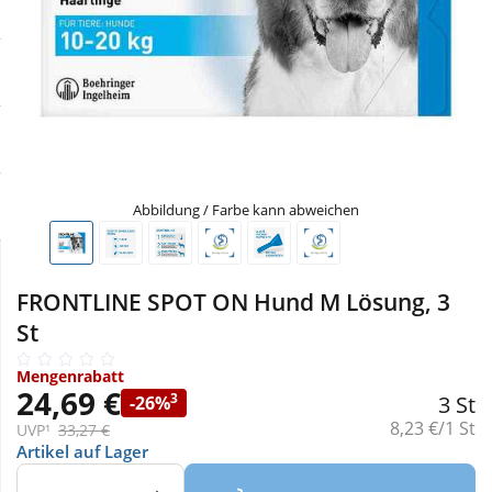
Sale
Körperpflege & Kosmetik
Physiogel
Schnäppchen
Liebe & Erotik
Aliud Pharma
Sparsets
Mutter & Kind
atida
Täglich gut versorgt
Nahrungsergänzung
Abbildung / Farbe kann abweichen
Natur & Homöopathie
FRONTLINE SPOT ON Hund M Lösung, 3
St
Sanitätshaus
Mengenrabatt
24,69 €
3
3 St
-26%
Sport & Fitness
Grundpreis:
8,23 €/1 St
UVP¹
33,27 €
Artikel auf Lager
Tierbedarf