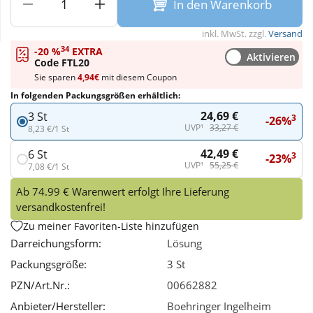
In den Warenkorb
Wellness
inkl. MwSt. zzgl.
Versand
34
-20 %
EXTRA
Aktivieren
Code FTL20
Sie sparen
4,94€
mit diesem Coupon
In folgenden Packungsgrößen erhältlich:
24,69 €
3 St
3
-26%
UVP¹
33,27 €
8,23 €/1 St
42,49 €
6 St
3
-23%
UVP¹
55,25 €
7,08 €/1 St
Ab 74.99 € Warenwert erfolgt Ihre Lieferung
versandkostenfrei!
Zu meiner Favoriten-Liste hinzufügen
Darreichungsform:
Lösung
Packungsgröße:
3 St
PZN/Art.Nr.:
00662882
Anbieter/Hersteller:
Boehringer Ingelheim