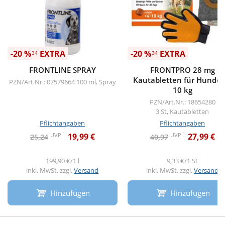
-20 %
EXTRA
-20 %
EXTRA
34
34
FRONTLINE SPRAY
FRONTPRO 28 mg
Kautabletten für Hunde 4
PZN/Art.Nr.: 07579664
100 ml, Spray
10 kg
PZN/Art.Nr.: 18654280
3 St, Kautabletten
Pflichtangaben
Pflichtangaben
1
1
UVP
UVP
19,99 €
27,99 €
25,24
40,97
199,90 €/1 l
9,33 €/1 St
inkl. MwSt. zzgl.
Versand
inkl. MwSt. zzgl.
Versand
Hinzufügen
Hinzufügen