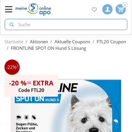
0
Startseite
Aktionen
Aktuelle Coupons
FTL20 Coupon
zurück
zurück
zurück
FRONTLINE SPOT ON Hund S Lösung
ÜBERSICHT AKTIONEN
ÜBERSICHT KATEGORIEN
ÜBERSICHT MARKEN
3
-22%
Aktuelle Coupons
Arzneimittel
1A Pharma
-20 %
EXTRA
34
Code FTL20
Gratis dazu
Bio & Genuss
Doppelherz
Neuheiten
Diabetes
Eucerin