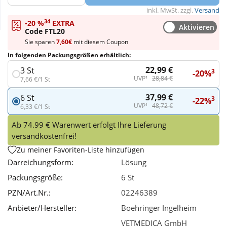
inkl. MwSt. zzgl.
Versand
34
Wellness
-20 %
EXTRA
Aktivieren
Code FTL20
Sie sparen
7,60€
mit diesem Coupon
In folgenden Packungsgrößen erhältlich:
22,99 €
3 St
3
-20%
UVP¹
28,84 €
7,66 €/1 St
37,99 €
6 St
3
-22%
UVP¹
48,72 €
6,33 €/1 St
Ab 74.99 € Warenwert erfolgt Ihre Lieferung
versandkostenfrei!
Zu meiner Favoriten-Liste hinzufügen
Darreichungsform:
Lösung
Packungsgröße:
6 St
PZN/Art.Nr.:
02246389
Anbieter/Hersteller:
Boehringer Ingelheim
VETMEDICA GmbH