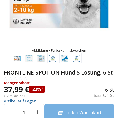
Sale
Körperpflege & Kosmetik
Physiogel
Schnäppchen
Liebe & Erotik
Aliud Pharma
Sparsets
Mutter & Kind
atida
Täglich gut versorgt
Nahrungsergänzung
Abbildung / Farbe kann abweichen
Natur & Homöopathie
FRONTLINE SPOT ON Hund S Lösung, 6 St
Sanitätshaus
Mengenrabatt
37,99 €
3
6 St
-22%
Grundpreis:
6,33 €/1 St
UVP¹
48,72 €
Sport & Fitness
Artikel auf Lager
In den Warenkorb
Tierbedarf