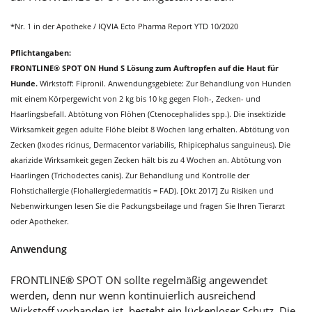
*Nr. 1 in der Apotheke / IQVIA Ecto Pharma Report YTD 10/2020
Pflichtangaben:
FRONTLINE® SPOT ON Hund S Lösung zum Auftropfen auf die Haut für
Hunde.
Wirkstoff: Fipronil. Anwendungsgebiete: Zur Behandlung von Hunden
mit einem Körpergewicht von 2 kg bis 10 kg gegen Floh-, Zecken- und
Haarlingsbefall. Abtötung von Flöhen (Ctenocephalides spp.). Die insektizide
Wirksamkeit gegen adulte Flöhe bleibt 8 Wochen lang erhalten. Abtötung von
Zecken (Ixodes ricinus, Dermacentor variabilis, Rhipicephalus sanguineus). Die
akarizide Wirksamkeit gegen Zecken hält bis zu 4 Wochen an. Abtötung von
Haarlingen (Trichodectes canis). Zur Behandlung und Kontrolle der
Flohstichallergie (Flohallergiedermatitis = FAD). [Okt 2017] Zu Risiken und
Nebenwirkungen lesen Sie die Packungsbeilage und fragen Sie Ihren Tierarzt
oder Apotheker.
Anwendung
FRONTLINE® SPOT ON sollte regelmäßig angewendet
werden, denn nur wenn kontinuierlich ausreichend
Wirkstoff vorhanden ist, besteht ein lückenloser Schutz. Die