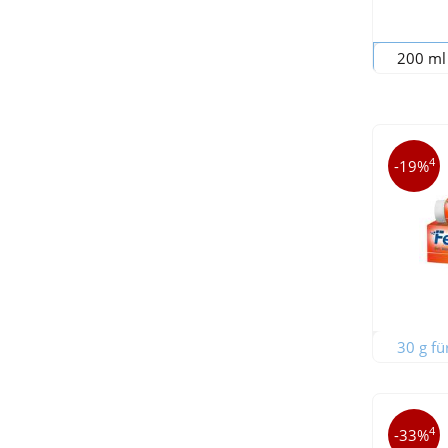
200 ml 
4
-19%
30 g fü
4
-33%