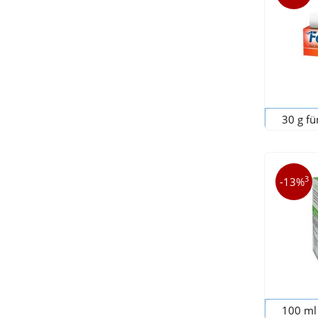
30 g fü
3
-13%
100 ml 