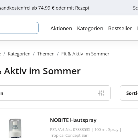
sandkostenfrei ab 74.99 € oder mit Rezept
Sc
Aktionen
Kategorien
Bestseller
e
Kategorien
Themen
Fit & Aktiv im Sommer
 & Aktiv im Sommer
rn
Sort
NOBITE Hautspray
PZN/Art.Nr.: 07338535 |
100 ml, Spray
|
Tropical Concept Sarl