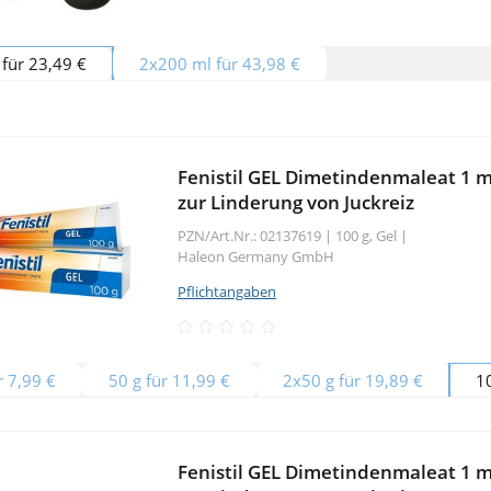
für 23,49 €
2x200 ml für 43,98 €
Fenistil GEL Dimetindenmaleat 1 m
zur Linderung von Juckreiz
PZN/Art.Nr.: 02137619 |
100 g, Gel
|
Haleon Germany GmbH
Pflichtangaben
r 7,99 €
50 g für 11,99 €
2x50 g für 19,89 €
1
Fenistil GEL Dimetindenmaleat 1 m