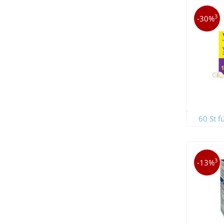
3
-30%
60 St f
3
-13%