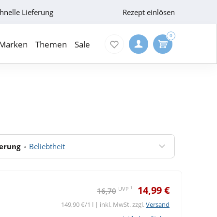
hnelle Lieferung
Rezept einlösen
0
Marken
Themen
Sale
ierung
Beliebtheit
14,99 €
1
UVP
16,70
149,90 €/1 l | inkl. MwSt. zzgl.
Versand