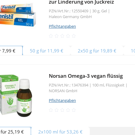
zur Linderung von Juckreiz
PZN/Art.Nr.: 12550409 |
30 g, Gel
|
Haleon Germany GmbH
Pflichtangaben
r 7,99 €
50 g für 11,99 €
2x50 g für 19,89 €
1
Norsan Omega-3 vegan flüssig
PZN/Art.Nr.: 13476394 |
100 ml, Flüssigkeit
|
NORSAN GmbH
Pflichtangaben
für 25,19 €
2x100 ml für 53,26 €