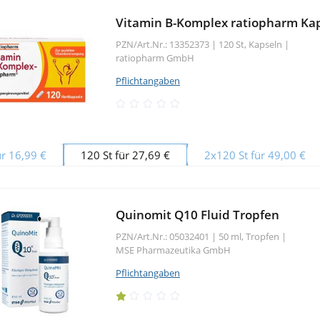
Vitamin B-Komplex ratiopharm Ka
PZN/Art.Nr.: 13352373 |
120 St, Kapseln
|
ratiopharm GmbH
Pflichtangaben
ür 16,99 €
120 St für 27,69 €
2x120 St für 49,00 €
Quinomit Q10 Fluid Tropfen
PZN/Art.Nr.: 05032401 |
50 ml, Tropfen
|
MSE Pharmazeutika GmbH
Pflichtangaben