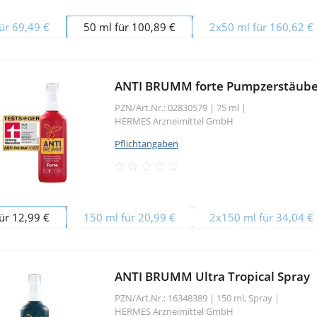
ür 69,49 €
50 ml für 100,89 €
2x50 ml für 160,62 €
ANTI BRUMM forte Pumpzerstäube
PZN/Art.Nr.: 02830579 |
75 ml
|
HERMES Arzneimittel GmbH
Pflichtangaben
ür 12,99 €
150 ml für 20,99 €
2x150 ml für 34,04 €
ANTI BRUMM Ultra Tropical Spray
PZN/Art.Nr.: 16348389 |
150 ml, Spray
|
HERMES Arzneimittel GmbH