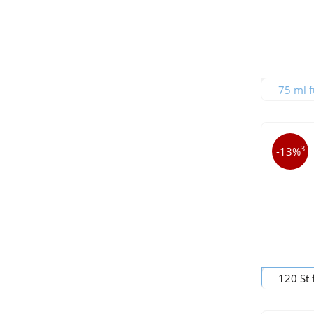
75 ml f
3
-13%
120 St 