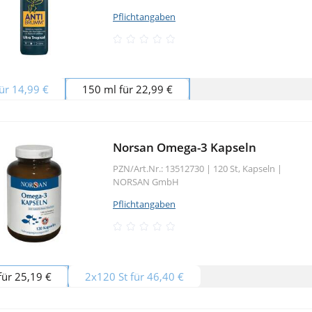
Pflichtangaben
ür 14,99 €
150 ml für 22,99 €
Norsan Omega-3 Kapseln
PZN/Art.Nr.: 13512730 |
120 St, Kapseln
|
NORSAN GmbH
Pflichtangaben
für 25,19 €
2x120 St für 46,40 €