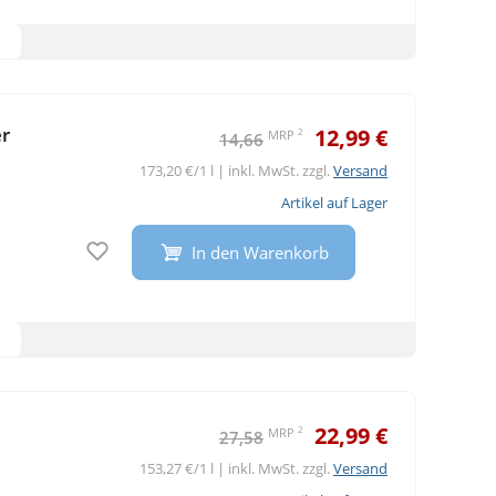
r
12,99 €
2
MRP
14,66
173,20 €/1 l | inkl. MwSt. zzgl.
Versand
Artikel auf Lager
Auf den Merkzettel
In den Warenkorb
22,99 €
2
MRP
27,58
153,27 €/1 l | inkl. MwSt. zzgl.
Versand