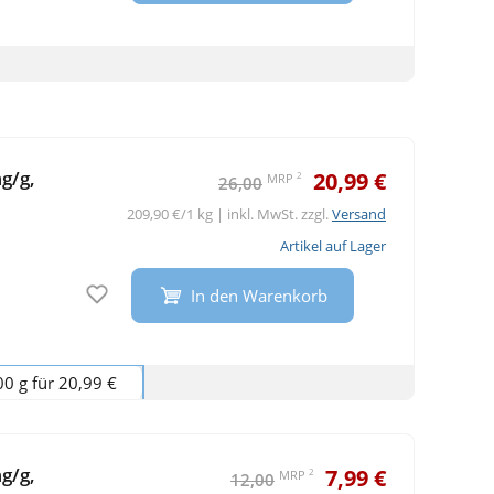
g/g,
20,99 €
2
MRP
26,00
209,90 €/1 kg | inkl. MwSt. zzgl.
Versand
Artikel auf Lager
Auf den Merkzettel
In den Warenkorb
00 g für 20,99 €
g/g,
7,99 €
2
MRP
12,00