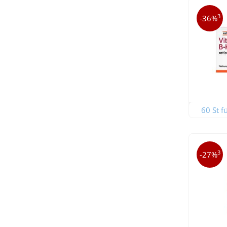
3
-36%
60 St f
3
-27%