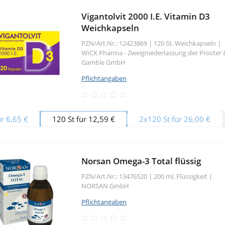
Vigantolvit 2000 I.E. Vitamin D3
Weichkapseln
PZN/Art.Nr.: 12423869 |
120 St, Weichkapseln
|
WICK Pharma - Zweigniederlassung der Procter 
Gamble GmbH
Pflichtangaben
ür 6,65 €
120 St für 12,59 €
2x120 St für 26,00 €
Norsan Omega-3 Total flüssig
PZN/Art.Nr.: 13476520 |
200 ml, Flüssigkeit
|
NORSAN GmbH
Pflichtangaben