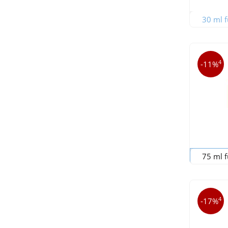
30 ml f
4
-11%
75 ml f
4
-17%