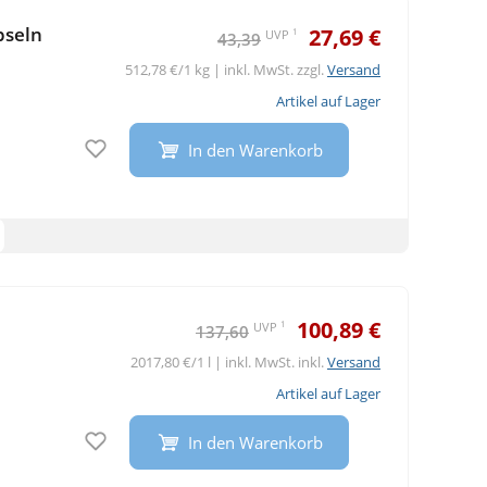
pseln
27,69 €
1
UVP
43,39
512,78 €/1 kg | inkl. MwSt. zzgl.
Versand
Artikel auf Lager
Auf den Merkzettel
In den Warenkorb
100,89 €
1
UVP
137,60
2017,80 €/1 l | inkl. MwSt. inkl.
Versand
Artikel auf Lager
Auf den Merkzettel
In den Warenkorb