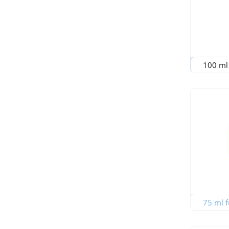
100 ml 
75 ml f