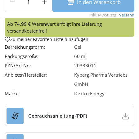
In den Warenkorb
Wellness
inkl. MwSt. zzgl.
Versand
Ab 74.99 € Warenwert erfolgt Ihre Lieferung
versandkostenfrei!
Zu meiner Favoriten-Liste hinzufügen
Darreichungsform:
Gel
Packungsgröße:
60 ml
PZN/Art.Nr.:
20333011
Anbieter/Hersteller:
Kyberg Pharma Vertriebs
GmbH
Marke:
Dextro Energy
Gebrauchsanleitung (PDF)