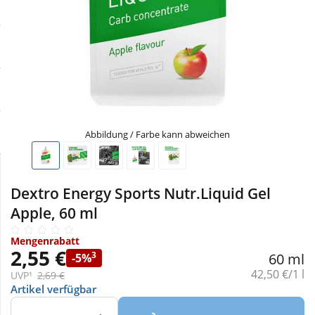
Sale
Körperpflege & Kosmetik
Physiogel
Schnäppchen
Liebe & Erotik
Aliud Pharma
Sparsets
Mutter & Kind
atida
Täglich gut versorgt
Nahrungsergänzung
Abbildung / Farbe kann abweichen
Natur & Homöopathie
Dextro Energy Sports Nutr.Liquid Gel
Apple, 60 ml
Sanitätshaus
Mengenrabatt
2,55 €
3
60 ml
-5%
Sport & Fitness
Grundpreis:
42,50 €/1 l
UVP¹
2,69 €
Artikel verfügbar
Tierbedarf