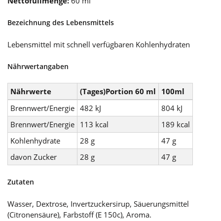
Nettofüllmenge:
60 ml
Bezeichnung des Lebensmittels
Lebensmittel mit schnell verfügbaren Kohlenhydraten
Nährwertangaben
Nährwerte
(Tages)Portion 60 ml
100ml
Brennwert/Energie
482 kJ
804 kJ
Brennwert/Energie
113 kcal
189 kcal
Kohlenhydrate
28 g
47 g
davon Zucker
28 g
47 g
Zutaten
Wasser, Dextrose, Invertzuckersirup, Säuerungsmittel
(Citronensäure), Farbstoff (E 150c), Aroma.