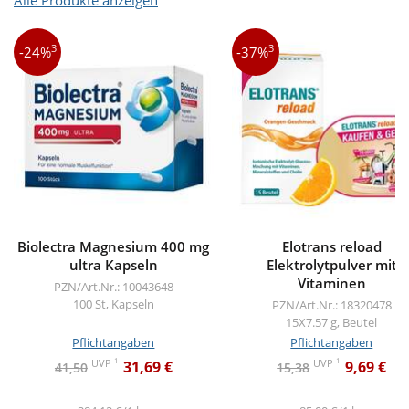
3
3
-24%
-37%
Biolectra Magnesium 400 mg
Elotrans reload
ultra Kapseln
Elektrolytpulver mit
Vitaminen
PZN/Art.Nr.: 10043648
100 St, Kapseln
PZN/Art.Nr.: 18320478
15X7.57 g, Beutel
Pflichtangaben
Pflichtangaben
1
1
UVP
UVP
31,69 €
9,69 €
41,50
15,38