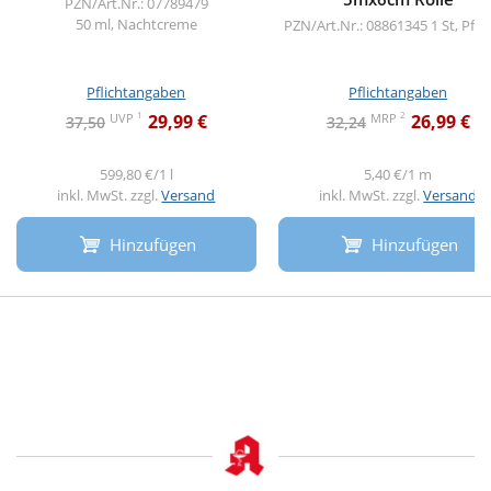
PZN/Art.Nr.: 07789479
50 ml, Nachtcreme
PZN/Art.Nr.: 08861345
1 St, Pfla
Pflichtangaben
Pflichtangaben
1
2
UVP
MRP
29,99 €
26,99 €
37,50
32,24
599,80 €/1 l
5,40 €/1 m
inkl. MwSt. zzgl.
Versand
inkl. MwSt. zzgl.
Versand
Hinzufügen
Hinzufügen