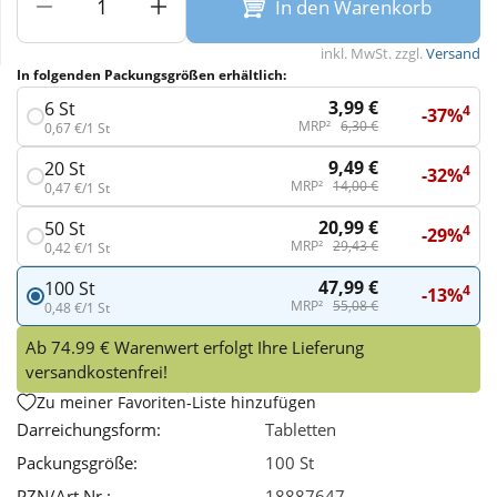
In den Warenkorb
Wellness
inkl. MwSt. zzgl.
Versand
In folgenden Packungsgrößen erhältlich:
3,99 €
6 St
4
-37%
MRP²
6,30 €
0,67 €/1 St
9,49 €
20 St
4
-32%
MRP²
14,00 €
0,47 €/1 St
20,99 €
50 St
4
-29%
MRP²
29,43 €
0,42 €/1 St
47,99 €
100 St
4
-13%
MRP²
55,08 €
0,48 €/1 St
Ab 74.99 € Warenwert erfolgt Ihre Lieferung
versandkostenfrei!
Zu meiner Favoriten-Liste hinzufügen
Darreichungsform:
Tabletten
Packungsgröße:
100 St
PZN/Art.Nr.:
18887647