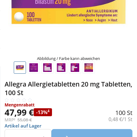
Sale
Körperpflege & Kosmetik
Physiogel
Schnäppchen
Liebe & Erotik
Aliud Pharma
Sparsets
Mutter & Kind
atida
Täglich gut versorgt
Nahrungsergänzung
Abbildung / Farbe kann abweichen
Natur & Homöopathie
Allegra Allergietabletten 20 mg Tabletten,
100 St
Sanitätshaus
Mengenrabatt
47,99 €
4
100 St
-13%
Sport & Fitness
Grundpreis:
0,48 €/1 St
MRP²
55,08 €
Artikel auf Lager
Tierbedarf