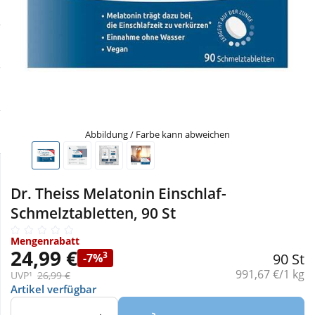
Sale
Körperpflege & Kosmetik
Physiogel
Schnäppchen
Liebe & Erotik
Aliud Pharma
Sparsets
Mutter & Kind
atida
Täglich gut versorgt
Nahrungsergänzung
Abbildung / Farbe kann abweichen
Natur & Homöopathie
Dr. Theiss Melatonin Einschlaf-
Schmelztabletten, 90 St
Sanitätshaus
Mengenrabatt
24,99 €
3
90 St
-7%
Sport & Fitness
Grundpreis:
991,67 €/1 kg
UVP¹
26,99 €
Artikel verfügbar
Tierbedarf