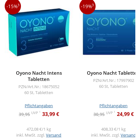
3
3
-15%
-19%
Oyono Nacht Intens
Oyono Nacht Tablette
Tabletten
PZN/Art.Nr.: 17997902
60 St, Tabletten
PZN/Art.Nr.: 18675052
60 St, Tabletten
Pflichtangaben
Pflichtangaben
1
1
UVP
UVP
33,99 €
24,99 €
39,95
30,95
472,08 €/1 kg
408,33 €/1 kg
inkl. MwSt. zzgl.
Versand
inkl. MwSt. zzgl.
Versand