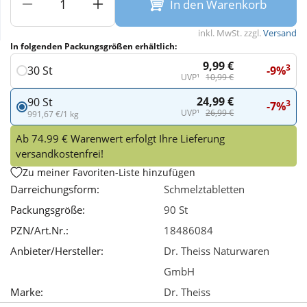
In den Warenkorb
Wellness
inkl. MwSt. zzgl.
Versand
In folgenden Packungsgrößen erhältlich:
9,99 €
3
-9%
30 St
UVP¹
10,99 €
24,99 €
90 St
3
-7%
UVP¹
26,99 €
991,67 €/1 kg
Ab 74.99 € Warenwert erfolgt Ihre Lieferung
versandkostenfrei!
Zu meiner Favoriten-Liste hinzufügen
Darreichungsform:
Schmelztabletten
Packungsgröße:
90 St
PZN/Art.Nr.:
18486084
Anbieter/Hersteller:
Dr. Theiss Naturwaren
GmbH
Marke:
Dr. Theiss