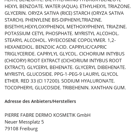
HEXYL BENZOATE. WATER (AQUA). ETHYLHEXYL TRIAZONE.
GLYCERIN. ORYZA SATIVA (RICE) STARCH (ORYZA SATIVA
STARCH). PHENYLENE BIS-DIPHENYLTRIAZINE.
BISETHYLHEXYLOXYPHENOL METHOXYPHENYL TRIAZINE.
POTASSIUM CETYL PHOSPHATE. MYRISTYL ALCOHOL.
STEARYL ALCOHOL. VP/EICOSENE COPOLYMER. 1,2-
HEXANEDIOL. BENZOIC ACID. CAPRYLIC/CAPRIC
TRIGLYCERIDE. CAPRYLYL GLYCOL. CICHORIUM INTYBUS
(CHICORY) ROOT EXTRACT (CICHORIUM INTYBUS ROOT
EXTRACT). GLYCERYL BEHENATE. GLYCERYL DIBEHENATE.
MYRISTYL GLUCOSIDE. PPG-1-PEG-9 LAURYL GLYCOL
ETHER. RED 33 (CI 17200). SODIUM HYALURONATE.
TOCOPHERYL GLUCOSIDE. TRIBEHENIN. XANTHAN GUM.
Adresse des Anbieters/Herstellers
PIERRE FABRE DERMO KOSMETIK GmbH
Neuer Messplatz 5
79108 Freiburg