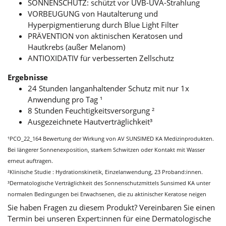
SONNENSCHUTZ: schützt vor UVB-UVA-Strahlung
VORBEUGUNG von Hautalterung und
Hyperpigmentierung durch Blue Light Filter
PRÄVENTION von aktinischen Keratosen und
Hautkrebs (außer Melanom)
ANTIOXIDATIV für verbesserten Zellschutz
Ergebnisse
24 Stunden langanhaltender Schutz mit nur 1x
Anwendung pro Tag ¹
8 Stunden Feuchtigkeitsversorgung ²
Ausgezeichnete Hautverträglichkeit³
¹PCO_22_164 Bewertung der Wirkung von AV SUNSIMED KA Medizinprodukten.
Bei längerer Sonnenexposition, starkem Schwitzen oder Kontakt mit Wasser
erneut auftragen.
²Klinische Studie : Hydrationskinetik, Einzelanwendung, 23 Proband:innen.
³Dermatologische Verträglichkeit des Sonnenschutzmittels Sunsimed KA unter
normalen Bedingungen bei Erwachsenen, die zu aktinischer Keratose neigen
Sie haben Fragen zu diesem Produkt? Vereinbaren Sie einen
Termin bei unseren Expert:innen für eine Dermatologische