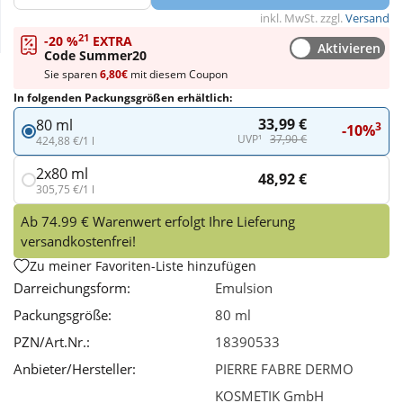
inkl. MwSt. zzgl.
Versand
21
Wellness
-20 %
EXTRA
Aktivieren
Code Summer20
Sie sparen
6,80€
mit diesem Coupon
In folgenden Packungsgrößen erhältlich:
33,99 €
80 ml
3
-10%
UVP¹
37,90 €
424,88 €/1 l
2x80 ml
48,92 €
305,75 €/1 l
Ab 74.99 € Warenwert erfolgt Ihre Lieferung
versandkostenfrei!
Zu meiner Favoriten-Liste hinzufügen
Darreichungsform:
Emulsion
Packungsgröße:
80 ml
PZN/Art.Nr.:
18390533
Anbieter/Hersteller:
PIERRE FABRE DERMO
KOSMETIK GmbH