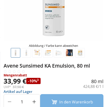
Sale
Körperpflege & Kosmetik
Physiogel
Schnäppchen
Liebe & Erotik
Aliud Pharma
Sparsets
Mutter & Kind
atida
Täglich gut versorgt
Nahrungsergänzung
Abbildung / Farbe kann abweichen
Natur & Homöopathie
Avene Sunsimed KA Emulsion, 80 ml
Sanitätshaus
Mengenrabatt
33,99 €
3
80 ml
-10%
Grundpreis:
424,88 €/1 l
UVP¹
37,90 €
Sport & Fitness
Artikel auf Lager
In den Warenkorb
Tierbedarf