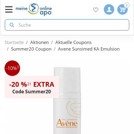
0
Startseite
Aktionen
Aktuelle Coupons
zurück
zurück
zurück
Summer20 Coupon
Avene Sunsimed KA Emulsion
ÜBERSICHT AKTIONEN
ÜBERSICHT KATEGORIEN
ÜBERSICHT MARKEN
3
-10%
Aktuelle Coupons
Arzneimittel
1A Pharma
-20 %
EXTRA
21
Code Summer20
Gratis dazu
Bio & Genuss
Doppelherz
Neuheiten
Diabetes
Eucerin