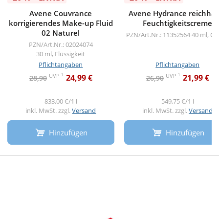
Avene Couvrance
Avene Hydrance reichhalt
korrigierendes Make-up Fluid
Feuchtigkeitscreme
02 Naturel
PZN/Art.Nr.: 11352564
40 ml, C
PZN/Art.Nr.: 02024074
30 ml, Flüssigkeit
Pflichtangaben
Pflichtangaben
1
1
UVP
UVP
24,99 €
21,99 €
28,90
26,90
833,00 €/1 l
549,75 €/1 l
inkl. MwSt. zzgl.
Versand
inkl. MwSt. zzgl.
Versand
Hinzufügen
Hinzufügen