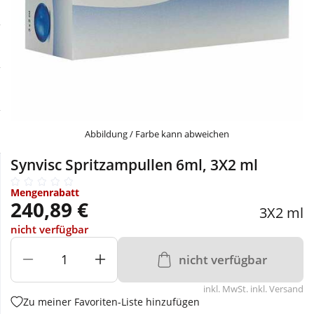
Sale
Körperpflege & Kosmetik
Physiogel
Schnäppchen
Liebe & Erotik
Aliud Pharma
Sparsets
Mutter & Kind
atida
Täglich gut versorgt
Nahrungsergänzung
Abbildung / Farbe kann abweichen
Synvisc Spritzampullen 6ml, 3X2 ml
Natur & Homöopathie
Mengenrabatt
240,89 €
3X2 ml
Sanitätshaus
nicht verfügbar
nicht verfügbar
Sport & Fitness
inkl. MwSt. inkl. Versand
Zu meiner Favoriten-Liste hinzufügen
Tierbedarf