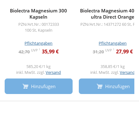
Biolectra Magnesium 300
Biolectra Magnesium 400
Kapseln
ultra Direct Orange
PZN/Art.Nr.: 00172333
PZN/Art.Nr.: 14371272
60 St, Pel
100 St, Kapseln
Pflichtangaben
Pflichtangaben
1
1
UVP
UVP
35,99 €
27,99 €
42,70
31,20
585,20 €/1 kg
358,85 €/1 kg
inkl. MwSt. zzgl.
Versand
inkl. MwSt. zzgl.
Versand
Hinzufügen
Hinzufügen