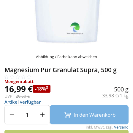
Sale
Körperpflege & Kosmetik
Physiogel
Schnäppchen
Liebe & Erotik
Aliud Pharma
Sparsets
Mutter & Kind
atida
Täglich gut versorgt
Nahrungsergänzung
Abbildung / Farbe kann abweichen
Magnesium Pur Granulat Supra, 500 g
Natur & Homöopathie
Mengenrabatt
16,99 €
3
500 g
-18%
Sanitätshaus
Grundpreis:
33,98 €/1 kg
UVP¹
20,60 €
Artikel verfügbar
Sport & Fitness
In den Warenkorb
inkl. MwSt. zzgl.
Versand
Tierbedarf