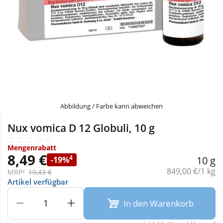
Sale
Körperpflege & Kosmetik
Physiogel
Schnäppchen
Liebe & Erotik
Aliud Pharma
Sparsets
Mutter & Kind
atida
Täglich gut versorgt
Nahrungsergänzung
Abbildung / Farbe kann abweichen
Natur & Homöopathie
Nux vomica D 12 Globuli, 10 g
Mengenrabatt
Sanitätshaus
8,49 €
4
10 g
-19%
Grundpreis:
849,00 €/1 kg
MRP²
10,43 €
Artikel verfügbar
Sport & Fitness
In den Warenkorb
Tierbedarf