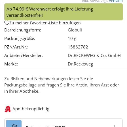
inkl. MwSt. zzgl.
Versand
Ab 74.99 € Warenwert erfolgt Ihre Lieferung
Wellness
versandkostenfrei!
Zu meiner Favoriten-Liste hinzufügen
Darreichungsform:
Globuli
Packungsgröße:
10 g
PZN/Art.Nr.:
15862782
Anbieter/Hersteller:
Dr.RECKEWEG & Co. GmbH
Marke:
Dr.Reckeweg
Zu Risiken und Nebenwirkungen lesen Sie die
Packungsbeilage und fragen Sie Ihre Ärztin, Ihren Arzt oder
in Ihrer Apotheke.
Apothekenpflichtig