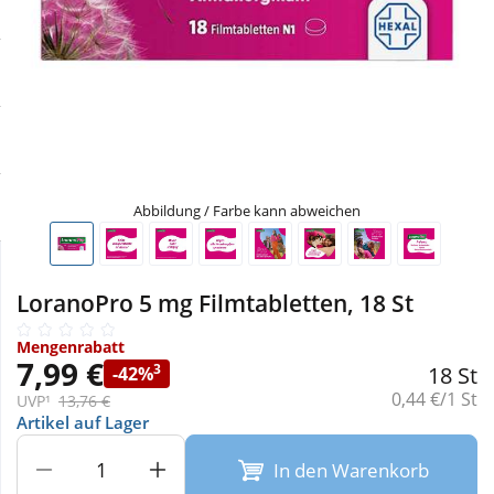
Sale
Körperpflege & Kosmetik
Physiogel
Schnäppchen
Liebe & Erotik
Aliud Pharma
Sparsets
Mutter & Kind
atida
Täglich gut versorgt
Nahrungsergänzung
Abbildung / Farbe kann abweichen
Natur & Homöopathie
LoranoPro 5 mg Filmtabletten, 18 St
Sanitätshaus
Mengenrabatt
7,99 €
3
18 St
-42%
Grundpreis:
0,44 €/1 St
UVP¹
13,76 €
Sport & Fitness
Artikel auf Lager
In den Warenkorb
Tierbedarf