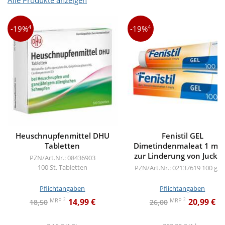
Alle Produkte anzeigen
4
4
-19%
-19%
Heuschnupfenmittel DHU
Fenistil GEL
Tabletten
Dimetindenmaleat 1 mg/
zur Linderung von Juckre
PZN/Art.Nr.: 08436903
100 St, Tabletten
PZN/Art.Nr.: 02137619
100 g, G
Pflichtangaben
Pflichtangaben
2
2
MRP
MRP
14,99 €
20,99 €
18,50
26,00