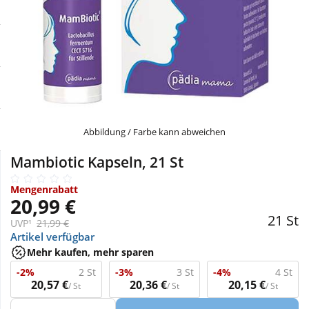
Sale
Körperpflege & Kosmetik
Physiogel
Schnäppchen
Liebe & Erotik
Aliud Pharma
Sparsets
Mutter & Kind
atida
Täglich gut versorgt
Nahrungsergänzung
Abbildung / Farbe kann abweichen
Mambiotic Kapseln, 21 St
Natur & Homöopathie
Mengenrabatt
20,99 €
Sanitätshaus
21 St
UVP¹
21,99 €
Artikel verfügbar
Mehr kaufen, mehr sparen
Sport & Fitness
-2%
2 St
-3%
3 St
-4%
4 St
20,57 €
20,36 €
20,15 €
/ St
/ St
/ St
Tierbedarf