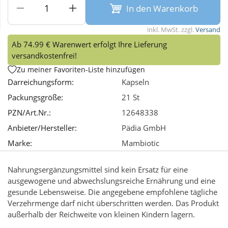
In den Warenkorb
Wellness
inkl. MwSt. zzgl.
Versand
Ab 74.99 € Warenwert erfolgt Ihre Lieferung
versandkostenfrei!
Zu meiner Favoriten-Liste hinzufügen
Darreichungsform:
Kapseln
Packungsgröße:
21 St
PZN/Art.Nr.:
12648338
Anbieter/Hersteller:
Pädia GmbH
Marke:
Mambiotic
Nahrungsergänzungsmittel sind kein Ersatz für eine
ausgewogene und abwechslungsreiche Ernährung und eine
gesunde Lebensweise. Die angegebene empfohlene tägliche
Verzehrmenge darf nicht überschritten werden. Das Produkt
außerhalb der Reichweite von kleinen Kindern lagern.