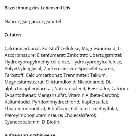
Bezeichnung des Lebensmittels
Nahrungsergänzungsmittel
Zutaten
Calciumcarbonat; Füllstoff Cellulose; Magnesiumoxid; L-
Ascorbinsäure; Eisenfumarat; Zinkcitrat; Überzugsmittel:
Hydroxypropylmethylcellulose, Hydroxypropylcellulose,
Polyethylenglycol, Zuckerester von Speisefettsäuren;
Farbstoff: Calciumcarbonat; Trennmittel: Talkum,
Magnesiumstearat, Siliciumdioxid; Nicotinamid; DL-
alphaTocopherylacetat; Natriumselenit; Reisstärke; Calcium-
D-pantothenat; Mangansulfat, Vitamin A (beta-Carotin);
Kaliumiodid, Pyridoxinhydrochlorid; Kupfersulfat;
Thiaminmononitrat; Riboflavin; Calcium-L-methylfolat;
Pteroylmonoglutaminsäure; Cholecalciferol;
Cyanocobalamin; D-Biotin.
Aufbewahrungshinweise