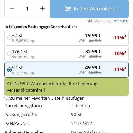
In den Warenkorb
Wellness
inkl. MwSt. zzgl.
Versand
In folgenden Packungsgrößen erhältlich:
19,99 €
30 St
3
-11%
UVP¹
22,49 €
615,08 €/1 kg
35,99 €
1x60 St
3
-10%
UVP¹
39,99 €
553,69 €/1 kg
49,99 €
90 St
3
-11%
UVP¹
55,99 €
512,72 €/1 kg
Ab 74.99 € Warenwert erfolgt Ihre Lieferung
versandkostenfrei!
Zu meiner Favoriten-Liste hinzufügen
Darreichungsform:
Tabletten
Packungsgröße:
90 St
PZN/Art.Nr.:
11677817
Anbieter/Hersteller:
Bayer Vital GmbH