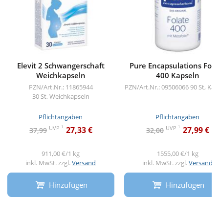
Elevit 2 Schwangerschaft
Pure Encapsulations Fola
Weichkapseln
400 Kapseln
PZN/Art.Nr.: 11865944
PZN/Art.Nr.: 09506066
90 St, Kap
30 St, Weichkapseln
Pflichtangaben
Pflichtangaben
1
1
UVP
UVP
27,33 €
27,99 €
37,99
32,00
911,00 €/1 kg
1555,00 €/1 kg
inkl. MwSt. zzgl.
Versand
inkl. MwSt. zzgl.
Versand
Hinzufügen
Hinzufügen