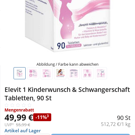
Sale
Körperpflege & Kosmetik
Physiogel
Schnäppchen
Liebe & Erotik
Aliud Pharma
Sparsets
Mutter & Kind
atida
Täglich gut versorgt
Nahrungsergänzung
Abbildung / Farbe kann abweichen
Natur & Homöopathie
Elevit 1 Kinderwunsch & Schwangerschaft
Sanitätshaus
Tabletten, 90 St
Mengenrabatt
Sport & Fitness
49,99 €
3
90 St
-11%
Grundpreis:
512,72 €/1 kg
UVP¹
55,99 €
Tierbedarf
Artikel auf Lager