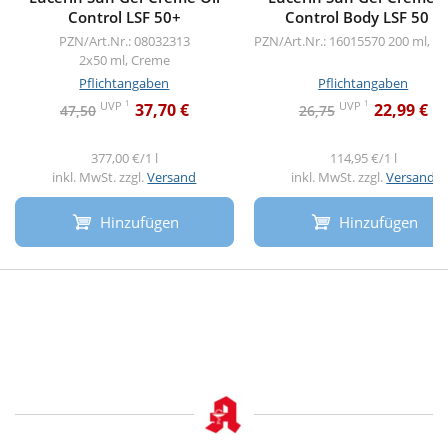
Control LSF 50+
Control Body LSF 50 +
PZN/Art.Nr.: 08032313
PZN/Art.Nr.: 16015570
200 ml, C
2x50 ml, Creme
Pflichtangaben
Pflichtangaben
1
1
UVP
UVP
37,70 €
22,99 €
47,50
26,75
377,00 €/1 l
114,95 €/1 l
inkl. MwSt. zzgl.
Versand
inkl. MwSt. zzgl.
Versand
Hinzufügen
Hinzufügen