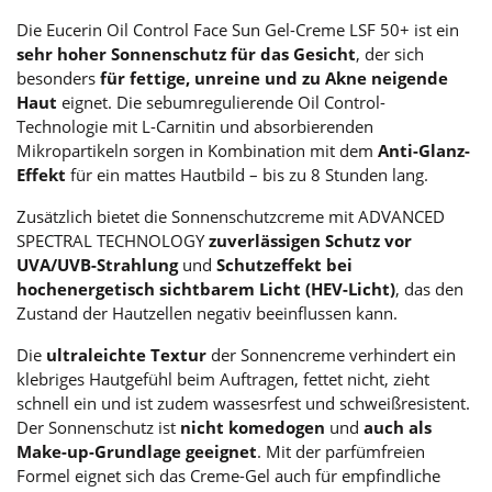
Die Eucerin Oil Control Face Sun Gel-Creme LSF 50+ ist ein
sehr hoher Sonnenschutz für das Gesicht
, der sich
besonders
für fettige, unreine und zu Akne neigende
Haut
eignet. Die sebumregulierende Oil Control-
Technologie mit L-Carnitin und absorbierenden
Mikropartikeln sorgen in Kombination mit dem
Anti-Glanz-
Effekt
für ein mattes Hautbild – bis zu 8 Stunden lang.
Zusätzlich bietet die Sonnenschutzcreme mit ADVANCED
SPECTRAL TECHNOLOGY
zuverlässigen Schutz vor
UVA/UVB-Strahlung
und
Schutzeffekt bei
hochenergetisch sichtbarem Licht (HEV-Licht)
, das den
Zustand der Hautzellen negativ beeinflussen kann.
Die
ultraleichte Textur
der Sonnencreme verhindert ein
klebriges Hautgefühl beim Auftragen, fettet nicht, zieht
schnell ein und ist zudem wassesrfest und schweißresistent.
Der Sonnenschutz ist
nicht komedogen
und
auch als
Make-up-Grundlage geeignet
. Mit der parfümfreien
Formel eignet sich das Creme-Gel auch für empfindliche