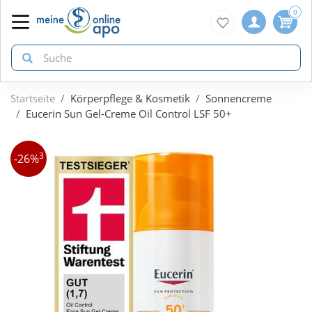
0
Startseite
Körperpflege & Kosmetik
Sonnencreme
zurück
zurück
zurück
Eucerin Sun Gel-Creme Oil Control LSF 50+
ÜBERSICHT AKTIONEN
ÜBERSICHT KATEGORIEN
ÜBERSICHT MARKEN
3
-26%
Aktuelle Coupons
Arzneimittel
1A Pharma
Gratis dazu
Bio & Genuss
Doppelherz
Neuheiten
Diabetes
Eucerin