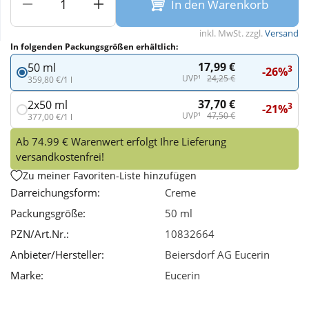
In den Warenkorb
Wellness
inkl. MwSt. zzgl.
Versand
In folgenden Packungsgrößen erhältlich:
17,99 €
50 ml
3
-26%
UVP¹
24,25 €
359,80 €/1 l
37,70 €
2x50 ml
3
-21%
UVP¹
47,50 €
377,00 €/1 l
Ab 74.99 € Warenwert erfolgt Ihre Lieferung
versandkostenfrei!
Zu meiner Favoriten-Liste hinzufügen
Darreichungsform:
Creme
Packungsgröße:
50 ml
PZN/Art.Nr.:
10832664
Anbieter/Hersteller:
Beiersdorf AG Eucerin
Marke:
Eucerin