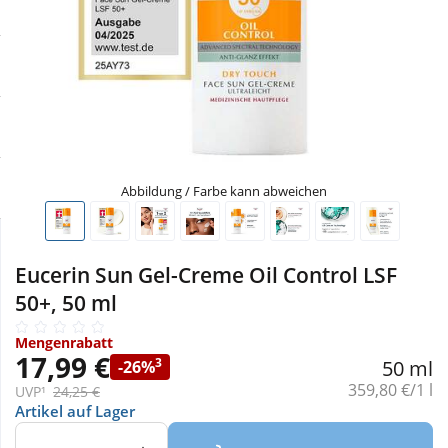
Sale
Körperpflege & Kosmetik
Physiogel
Schnäppchen
Liebe & Erotik
Aliud Pharma
Sparsets
Mutter & Kind
atida
Täglich gut versorgt
Nahrungsergänzung
Abbildung / Farbe kann abweichen
Natur & Homöopathie
Eucerin Sun Gel-Creme Oil Control LSF
50+, 50 ml
Sanitätshaus
Mengenrabatt
17,99 €
3
50 ml
-26%
Sport & Fitness
Grundpreis:
359,80 €/1 l
UVP¹
24,25 €
Artikel auf Lager
Tierbedarf