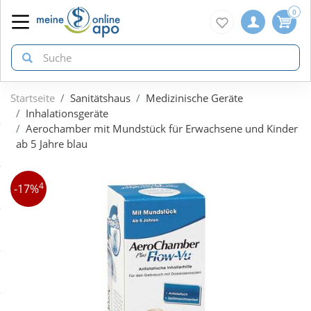
0
Startseite
Sanitätshaus
Medizinische Geräte
zurück
zurück
zurück
Inhalationsgeräte
Aerochamber mit Mundstück für Erwachsene und Kinder
ab 5 Jahre blau
ÜBERSICHT AKTIONEN
ÜBERSICHT KATEGORIEN
ÜBERSICHT MARKEN
4
Aktuelle Coupons
Arzneimittel
1A Pharma
-17%
Gratis dazu
Bio & Genuss
Doppelherz
Neuheiten
Diabetes
Eucerin