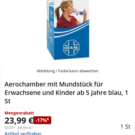
Sale
Körperpflege & Kosmetik
Physiogel
Schnäppchen
Liebe & Erotik
Aliud Pharma
Sparsets
Mutter & Kind
atida
Täglich gut versorgt
Nahrungsergänzung
Abbildung / Farbe kann abweichen
Natur & Homöopathie
Aerochamber mit Mundstück für
Erwachsene und Kinder ab 5 Jahre blau, 1
Sanitätshaus
St
Sport & Fitness
Mengenrabatt
23,99 €
4
-17%
1 St
MRP²
28,99 €
Tierbedarf
Artikel verfügbar