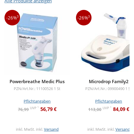
Alle Produkte anzeigen
3
3
-26%
-26%
Powerbreathe Medic Plus
Microdrop Family2
PZN/Art.Nr.: 11100526
1 St
PZN/Art.Nr.: 09900490
1 St
Pflichtangaben
Pflichtangaben
1
1
UVP
UVP
56,79 €
84,09 €
76,99
113,00
inkl. MwSt. inkl.
Versand
inkl. MwSt. inkl.
Versand