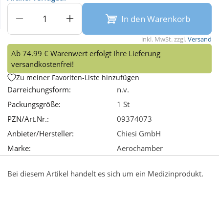
In den Warenkorb
Wellness
inkl. MwSt. zzgl.
Versand
Ab 74.99 € Warenwert erfolgt Ihre Lieferung
versandkostenfrei!
Zu meiner Favoriten-Liste hinzufügen
Darreichungsform:
n.v.
Packungsgröße:
1 St
PZN/Art.Nr.:
09374073
Anbieter/Hersteller:
Chiesi GmbH
Marke:
Aerochamber
Bei diesem Artikel handelt es sich um ein Medizinprodukt.