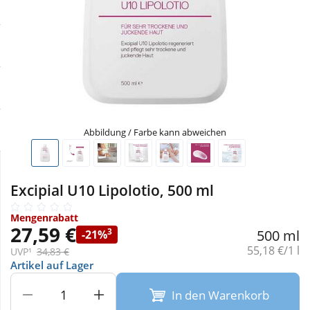
Sale
Körperpflege & Kosmetik
Physiogel
Schnäppchen
Liebe & Erotik
Aliud Pharma
Sparsets
Mutter & Kind
atida
Täglich gut versorgt
Nahrungsergänzung
Abbildung / Farbe kann abweichen
Natur & Homöopathie
Excipial U10 Lipolotio, 500 ml
Sanitätshaus
Mengenrabatt
27,59 €
3
500 ml
-21%
Grundpreis:
55,18 €/1 l
UVP¹
34,83 €
Sport & Fitness
Artikel auf Lager
In den Warenkorb
Tierbedarf