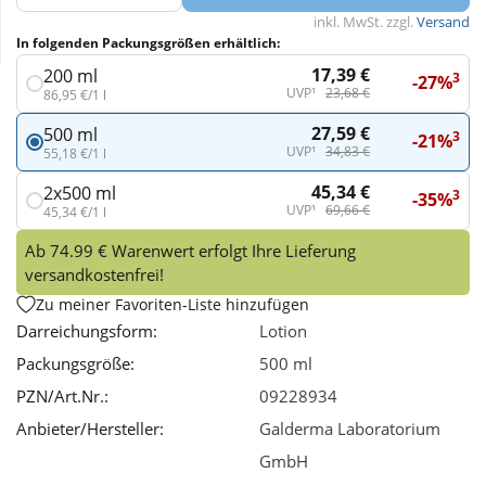
inkl. MwSt. zzgl.
Versand
In folgenden Packungsgrößen erhältlich:
Wellness
17,39 €
200 ml
3
-27%
UVP¹
23,68 €
86,95 €/1 l
27,59 €
500 ml
3
-21%
UVP¹
34,83 €
55,18 €/1 l
45,34 €
2x500 ml
3
-35%
UVP¹
69,66 €
45,34 €/1 l
Ab 74.99 € Warenwert erfolgt Ihre Lieferung
versandkostenfrei!
Zu meiner Favoriten-Liste hinzufügen
Darreichungsform:
Lotion
Packungsgröße:
500 ml
PZN/Art.Nr.:
09228934
Anbieter/Hersteller:
Galderma Laboratorium
GmbH