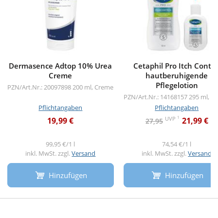
Dermasence Adtop 10% Urea
Cetaphil Pro Itch Contro
Creme
hautberuhigende
Pflegelotion
PZN/Art.Nr.: 20097898
200 ml, Creme
PZN/Art.Nr.: 14168157
295 ml, L
Pflichtangaben
Pflichtangaben
1
UVP
19,99 €
21,99 €
27,95
99,95 €/1 l
74,54 €/1 l
inkl. MwSt. zzgl.
Versand
inkl. MwSt. zzgl.
Versand
Hinzufügen
Hinzufügen