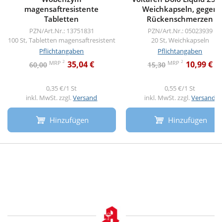
magensaftresistente
Weichkapseln, gegen
Tabletten
Rückenschmerzen
PZN/Art.Nr.: 13751831
PZN/Art.Nr.: 05023939
100 St, Tabletten magensaftresistent
20 St, Weichkapseln
Pflichtangaben
Pflichtangaben
2
2
MRP
MRP
35,04 €
10,99 €
60,00
15,30
0,35 €/1 St
0,55 €/1 St
inkl. MwSt. zzgl.
Versand
inkl. MwSt. zzgl.
Versand
Hinzufügen
Hinzufügen