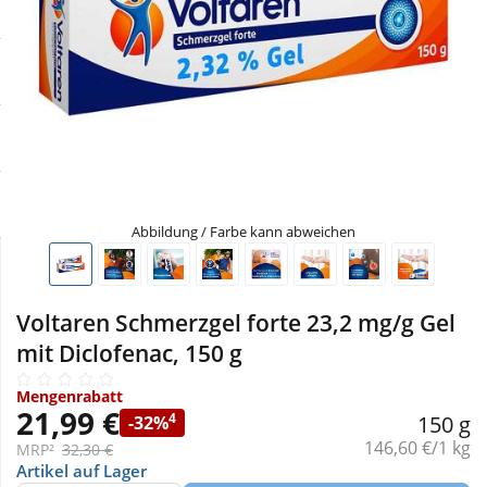
Sale
Körperpflege & Kosmetik
Physiogel
Schnäppchen
Liebe & Erotik
Aliud Pharma
Sparsets
Mutter & Kind
atida
Täglich gut versorgt
Nahrungsergänzung
Abbildung / Farbe kann abweichen
Natur & Homöopathie
Voltaren Schmerzgel forte 23,2 mg/g Gel
Sanitätshaus
mit Diclofenac, 150 g
Mengenrabatt
Sport & Fitness
21,99 €
4
150 g
-32%
Grundpreis:
146,60 €/1 kg
MRP²
32,30 €
Tierbedarf
Artikel auf Lager