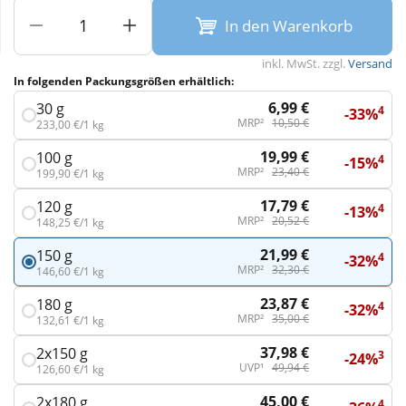
In den Warenkorb
Wellness
inkl. MwSt. zzgl.
Versand
In folgenden Packungsgrößen erhältlich:
6,99 €
30 g
4
-33%
MRP²
10,50 €
233,00 €/1 kg
19,99 €
100 g
4
-15%
MRP²
23,40 €
199,90 €/1 kg
17,79 €
120 g
4
-13%
MRP²
20,52 €
148,25 €/1 kg
21,99 €
150 g
4
-32%
MRP²
32,30 €
146,60 €/1 kg
23,87 €
180 g
4
-32%
MRP²
35,00 €
132,61 €/1 kg
37,98 €
2x150 g
3
-24%
UVP¹
49,94 €
126,60 €/1 kg
45,00 €
2x180 g
4