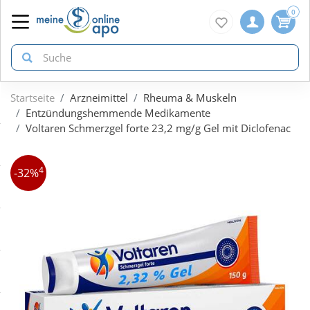
0
Startseite
Arzneimittel
Rheuma & Muskeln
zurück
zurück
zurück
Entzündungshemmende Medikamente
Voltaren Schmerzgel forte 23,2 mg/g Gel mit Diclofenac
ÜBERSICHT AKTIONEN
ÜBERSICHT KATEGORIEN
ÜBERSICHT MARKEN
4
-32%
Aktuelle Coupons
Arzneimittel
1A Pharma
Gratis dazu
Bio & Genuss
Doppelherz
Neuheiten
Diabetes
Eucerin