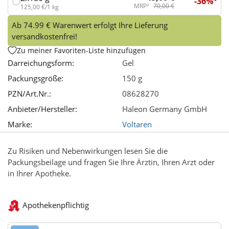
-36%
MRP²
70,00 €
125,00 €/1 kg
Ab 74.99 € Warenwert erfolgt Ihre Lieferung
versandkostenfrei!
Zu meiner Favoriten-Liste hinzufügen
Darreichungsform:
Gel
Packungsgröße:
150 g
PZN/Art.Nr.:
08628270
Anbieter/Hersteller:
Haleon Germany GmbH
Marke:
Voltaren
Zu Risiken und Nebenwirkungen lesen Sie die
Packungsbeilage und fragen Sie Ihre Ärztin, Ihren Arzt oder
in Ihrer Apotheke.
Apothekenpflichtig