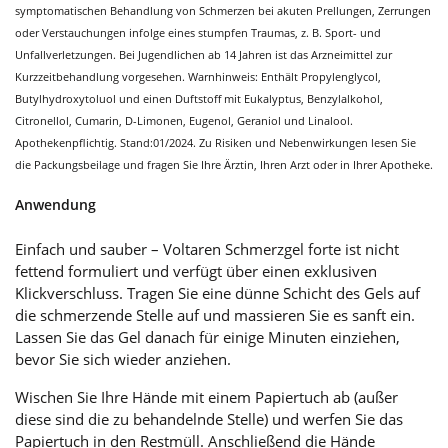
symptomatischen Behandlung von Schmerzen bei akuten Prellungen, Zerrungen
oder Verstauchungen infolge eines stumpfen Traumas, z. B. Sport- und
Unfallverletzungen. Bei Jugendlichen ab 14 Jahren ist das Arzneimittel zur
Kurzzeitbehandlung vorgesehen. Warnhinweis: Enthält Propylenglycol,
Butylhydroxytoluol und einen Duftstoff mit Eukalyptus, Benzylalkohol,
Citronellol, Cumarin, D-Limonen, Eugenol, Geraniol und Linalool.
Apothekenpflichtig. Stand:01/2024. Zu Risiken und Nebenwirkungen lesen Sie
die Packungsbeilage und fragen Sie Ihre Ärztin, Ihren Arzt oder in Ihrer Apotheke.
Anwendung
Einfach und sauber – Voltaren Schmerzgel forte ist nicht
fettend formuliert und verfügt über einen exklusiven
Klickverschluss. Tragen Sie eine dünne Schicht des Gels auf
die schmerzende Stelle auf und massieren Sie es sanft ein.
Lassen Sie das Gel danach für einige Minuten einziehen,
bevor Sie sich wieder anziehen.
Wischen Sie Ihre Hände mit einem Papiertuch ab (außer
diese sind die zu behandelnde Stelle) und werfen Sie das
Papiertuch in den Restmüll. Anschließend die Hände