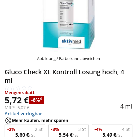
Sale
Körperpflege & Kosmetik
Physiogel
Schnäppchen
Liebe & Erotik
Aliud Pharma
Sparsets
Mutter & Kind
atida
Täglich gut versorgt
Nahrungsergänzung
Abbildung / Farbe kann abweichen
Gluco Check XL Kontroll Lösung hoch, 4
Natur & Homöopathie
ml
Mengenrabatt
Sanitätshaus
5,72 €
4
-6%
4 ml
MRP²
6,07 €
Artikel verfügbar
Sport & Fitness
Mehr kaufen, mehr sparen
-2%
2 St
-3%
3 St
-4%
4 St
Tierbedarf
5,60 €
5,54 €
5,49 €
/ St
/ St
/ St