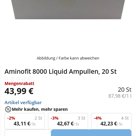
Sale
Körperpflege & Kosmetik
Physiogel
Schnäppchen
Liebe & Erotik
Aliud Pharma
Sparsets
Mutter & Kind
atida
Täglich gut versorgt
Nahrungsergänzung
Abbildung / Farbe kann abweichen
Aminofit 8000 Liquid Ampullen, 20 St
Natur & Homöopathie
Mengenrabatt
43,99 €
20 St
Sanitätshaus
Grundpreis:
87,98 €/1 l
Artikel verfügbar
Mehr kaufen, mehr sparen
Sport & Fitness
-2%
2 St
-3%
3 St
-4%
4 St
43,11 €
42,67 €
42,23 €
/ St
/ St
/ St
Tierbedarf