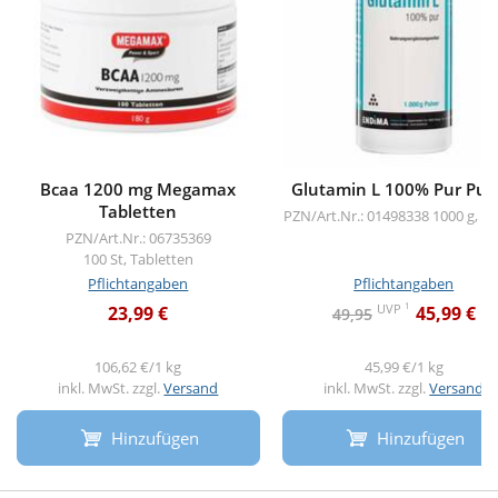
Bcaa 1200 mg Megamax
Glutamin L 100% Pur Pul
Tabletten
PZN/Art.Nr.: 01498338
1000 g, Pu
PZN/Art.Nr.: 06735369
100 St, Tabletten
Pflichtangaben
Pflichtangaben
1
UVP
23,99 €
45,99 €
49,95
106,62 €/1 kg
45,99 €/1 kg
inkl. MwSt. zzgl.
Versand
inkl. MwSt. zzgl.
Versand
Hinzufügen
Hinzufügen