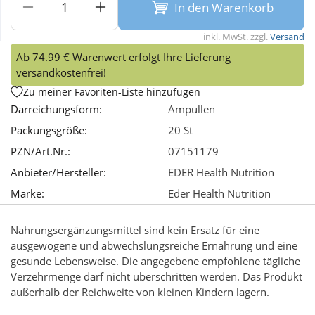
In den Warenkorb
Wellness
inkl. MwSt. zzgl.
Versand
Ab 74.99 € Warenwert erfolgt Ihre Lieferung
versandkostenfrei!
Zu meiner Favoriten-Liste hinzufügen
Darreichungsform:
Ampullen
Packungsgröße:
20 St
PZN/Art.Nr.:
07151179
Anbieter/Hersteller:
EDER Health Nutrition
Marke:
Eder Health Nutrition
Nahrungsergänzungsmittel sind kein Ersatz für eine
ausgewogene und abwechslungsreiche Ernährung und eine
gesunde Lebensweise. Die angegebene empfohlene tägliche
Verzehrmenge darf nicht überschritten werden. Das Produkt
außerhalb der Reichweite von kleinen Kindern lagern.