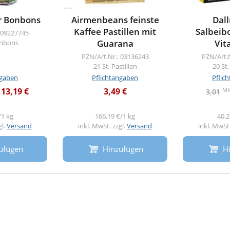
r Bonbons
Airmenbeans feinste
Dal
Kaffee Pastillen mit
Salbeib
 09227745
Guarana
Vit
onbons
PZN/Art.Nr.: 03136243
PZN/Art.
21 St, Pastillen
20 St
ngaben
Pflichtangaben
Pflic
M
13,19 €
3,49 €
3,01
/1 kg
166,19 €/1 kg
40,2
gl.
Versand
inkl. MwSt. zzgl.
Versand
inkl. MwSt.
ufügen
Hinzufügen
H