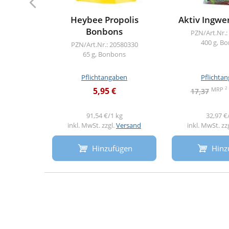
Heybee Propolis
Aktiv Ingwe
Bonbons
PZN/Art.Nr.:
400 g, B
PZN/Art.Nr.: 20580330
65 g, Bonbons
Pflichtangaben
Pflichta
2
MRP
5,95 €
17,37
91,54 €/1 kg
32,97 €
inkl. MwSt. zzgl.
Versand
inkl. MwSt. zz
Hinzufügen
Hinz