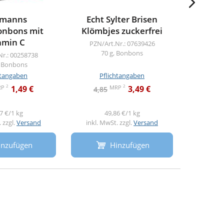
lmanns
Echt Sylter Brisen
Grether
onbons mit
Klömbjes zuckerfrei
z
amin C
PZN/Art.Nr.: 07639426
PZN/A
70 g, Bonbons
44
Nr.: 00258738
, Bonbons
htangaben
Pflichtangaben
Pf
2
2
RP
MRP
1,49 €
3,49 €
4,85
34,9
7 €/1 kg
49,86 €/1 kg
 zzgl.
Versand
inkl. MwSt. zzgl.
Versand
inkl. M
inzufügen
Hinzufügen