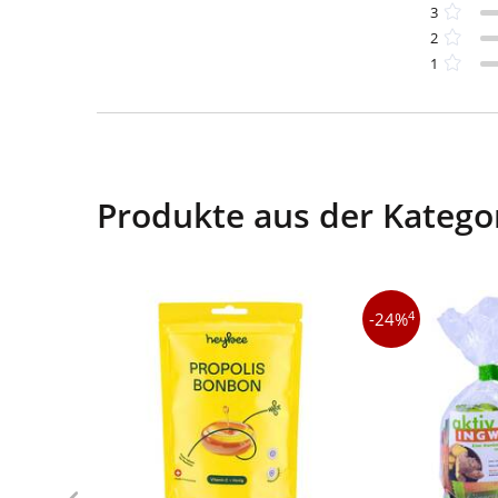
3
2
1
Produkte aus der Katego
4
-24%