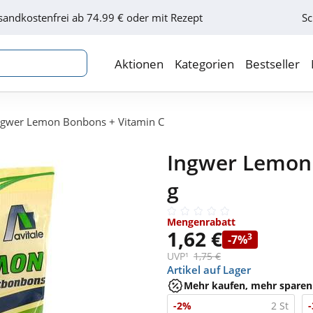
sandkostenfrei ab 74.99 € oder mit Rezept
Sc
Aktionen
Kategorien
Bestseller
ngwer Lemon Bonbons + Vitamin C
Ingwer Lemon 
g
Mengenrabatt
1,62 €
3
-7%
UVP¹
1,75 €
Artikel auf Lager
Mehr kaufen, mehr sparen
-2%
2 St