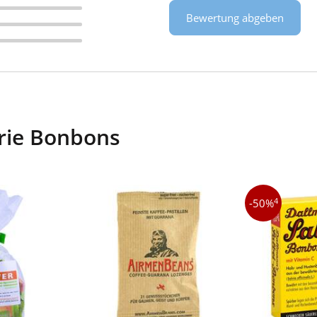
Bewertung abgeben
rie Bonbons
4
-50%