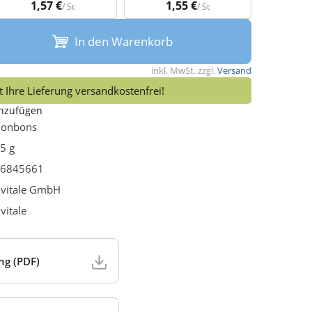
1,57 €
1,55 €
/ St
/ St
In den Warenkorb
inkl. MwSt. zzgl.
Versand
 Ihre Lieferung versandkostenfrei!
inzufügen
onbons
5 g
6845661
vitale GmbH
vitale
ng (PDF)