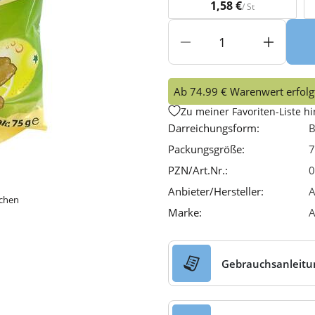
1,58 €
/ St
Ab 74.99 € Warenwert erfolgt
Zu meiner Favoriten-Liste h
Darreichungsform:
B
Packungsgröße:
7
PZN/Art.Nr.:
0
Anbieter/Hersteller:
A
ichen
Marke:
A
Gebrauchsanleitu