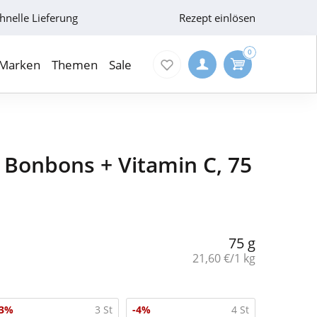
hnelle Lieferung
Rezept einlösen
0
Marken
Themen
Sale
Bonbons + Vitamin C, 75
75 g
Grundpreis:
21,60 €/1 kg
-3%
3 St
-4%
4 St