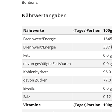
Bonbons.
Nährwertangaben
Nährwerte
(Tages)Portion
100g
Brennwert/Energie
1645
Brennwert/Energie
387 
Fett
0.0 g
davon gesättigte Fettsäuren
0.0 g
Kohlenhydrate
96.0
davon Zucker
77.0
Eiweiß
0.0 g
Salz
0.12
Vitamine
(Tages)Portion
100g