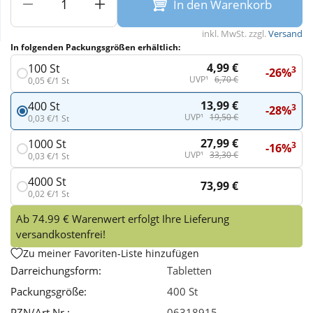
In den Warenkorb
Wellness
inkl. MwSt. zzgl.
Versand
In folgenden Packungsgrößen erhältlich:
4,99 €
100 St
3
-26%
UVP¹
6,70 €
0,05 €/1 St
13,99 €
400 St
3
-28%
UVP¹
19,50 €
0,03 €/1 St
27,99 €
1000 St
3
-16%
UVP¹
33,30 €
0,03 €/1 St
4000 St
73,99 €
0,02 €/1 St
Ab 74.99 € Warenwert erfolgt Ihre Lieferung
versandkostenfrei!
Zu meiner Favoriten-Liste hinzufügen
Darreichungsform:
Tabletten
Packungsgröße:
400 St
PZN/Art.Nr.:
06318915