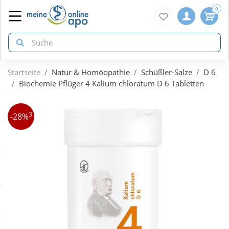
0
Startseite
Natur & Homöopathie
Schüßler-Salze
D 6
zurück
zurück
zurück
Biochemie Pflüger 4 Kalium chloratum D 6 Tabletten
ÜBERSICHT AKTIONEN
ÜBERSICHT KATEGORIEN
ÜBERSICHT MARKEN
3
-28%
Aktuelle Coupons
Arzneimittel
1A Pharma
Gratis dazu
Bio & Genuss
Doppelherz
Neuheiten
Diabetes
Eucerin