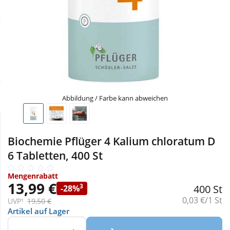
Sale
Körperpflege & Kosmetik
Physiogel
Schnäppchen
Liebe & Erotik
Aliud Pharma
Sparsets
Mutter & Kind
atida
Täglich gut versorgt
Nahrungsergänzung
Abbildung / Farbe kann abweichen
Natur & Homöopathie
Biochemie Pflüger 4 Kalium chloratum D
6 Tabletten, 400 St
Sanitätshaus
Mengenrabatt
13,99 €
3
400 St
-28%
Sport & Fitness
Grundpreis:
0,03 €/1 St
UVP¹
19,50 €
Artikel auf Lager
Tierbedarf