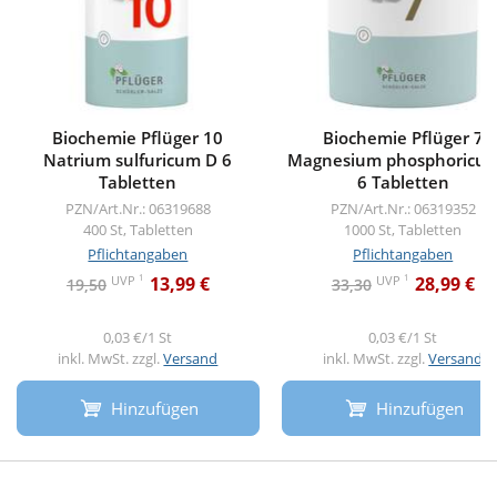
Biochemie Pflüger 10
Biochemie Pflüger 7
Natrium sulfuricum D 6
Magnesium phosphoricu
Tabletten
6 Tabletten
PZN/Art.Nr.: 06319688
PZN/Art.Nr.: 06319352
400 St, Tabletten
1000 St, Tabletten
Pflichtangaben
Pflichtangaben
1
1
UVP
UVP
13,99 €
28,99 €
19,50
33,30
0,03 €/1 St
0,03 €/1 St
inkl. MwSt. zzgl.
Versand
inkl. MwSt. zzgl.
Versand
Hinzufügen
Hinzufügen