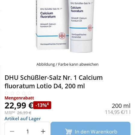
Sale
Körperpflege & Kosmetik
Physiogel
Schnäppchen
Liebe & Erotik
Aliud Pharma
Sparsets
Mutter & Kind
atida
Täglich gut versorgt
Nahrungsergänzung
Abbildung / Farbe kann abweichen
Natur & Homöopathie
DHU Schüßler-Salz Nr. 1 Calcium
fluoratum Lotio D4, 200 ml
Sanitätshaus
Mengenrabatt
22,99 €
4
200 ml
-13%
Grundpreis:
114,95 €/1 l
Sport & Fitness
MRP²
26,39 €
Artikel auf Lager
Tierbedarf
In den Warenkorb