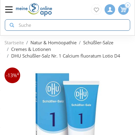
0
Startseite
Natur & Homöopathie
Schüßler-Salze
zurück
zurück
zurück
Cremes & Lotionen
DHU Schüßler-Salz Nr. 1 Calcium fluoratum Lotio D4
ÜBERSICHT AKTIONEN
ÜBERSICHT KATEGORIEN
ÜBERSICHT MARKEN
4
-13%
Aktuelle Coupons
Arzneimittel
1A Pharma
Gratis dazu
Bio & Genuss
Doppelherz
Neuheiten
Diabetes
Eucerin