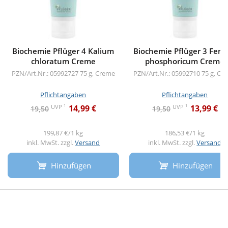
Biochemie Pflüger 4 Kalium
Biochemie Pflüger 3 Fer
chloratum Creme
phosphoricum Creme
PZN/Art.Nr.: 05992727
75 g, Creme
PZN/Art.Nr.: 05992710
75 g, Cr
Pflichtangaben
Pflichtangaben
1
1
UVP
UVP
14,99 €
13,99 €
19,50
19,50
199,87 €/1 kg
186,53 €/1 kg
inkl. MwSt. zzgl.
Versand
inkl. MwSt. zzgl.
Versand
Hinzufügen
Hinzufügen