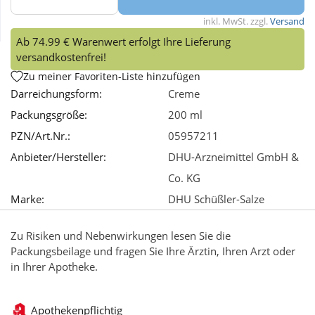
inkl. MwSt. zzgl.
Versand
Wellness
Ab 74.99 € Warenwert erfolgt Ihre Lieferung
versandkostenfrei!
Zu meiner Favoriten-Liste hinzufügen
Darreichungsform:
Creme
Packungsgröße:
200 ml
PZN/Art.Nr.:
05957211
Anbieter/Hersteller:
DHU-Arzneimittel GmbH &
Co. KG
Marke:
DHU Schüßler-Salze
Zu Risiken und Nebenwirkungen lesen Sie die
Packungsbeilage und fragen Sie Ihre Ärztin, Ihren Arzt oder
in Ihrer Apotheke.
Apothekenpflichtig