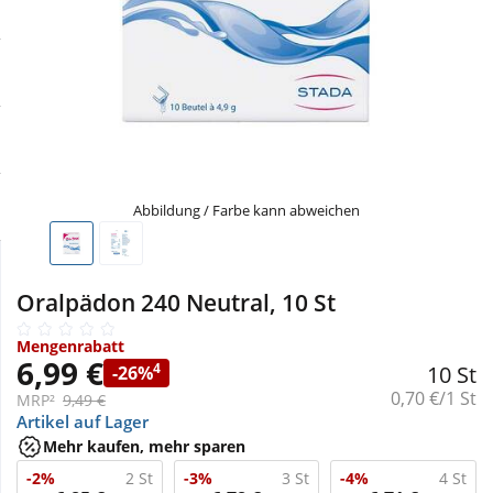
Sale
Körperpflege & Kosmetik
Physiogel
Schnäppchen
Liebe & Erotik
Aliud Pharma
Sparsets
Mutter & Kind
atida
Täglich gut versorgt
Nahrungsergänzung
Abbildung / Farbe kann abweichen
Natur & Homöopathie
Oralpädon 240 Neutral, 10 St
Sanitätshaus
Mengenrabatt
6,99 €
4
10 St
-26%
Grundpreis:
0,70 €/1 St
MRP²
9,49 €
Sport & Fitness
Artikel auf Lager
Mehr kaufen, mehr sparen
Tierbedarf
-2%
2 St
-3%
3 St
-4%
4 St