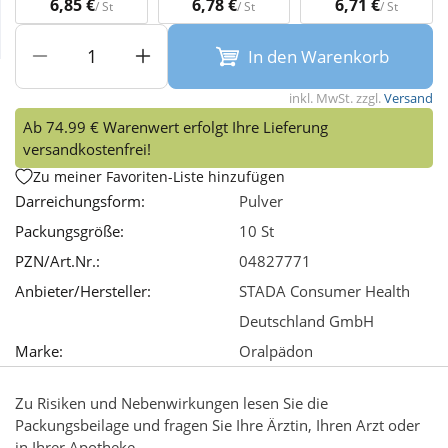
6,85 €
6,78 €
6,71 €
/ St
/ St
/ St
Wellness
In den Warenkorb
inkl. MwSt. zzgl.
Versand
Ab 74.99 € Warenwert erfolgt Ihre Lieferung
versandkostenfrei!
Zu meiner Favoriten-Liste hinzufügen
Darreichungsform:
Pulver
Packungsgröße:
10 St
PZN/Art.Nr.:
04827771
Anbieter/Hersteller:
STADA Consumer Health
Deutschland GmbH
Marke:
Oralpädon
Zu Risiken und Nebenwirkungen lesen Sie die
Packungsbeilage und fragen Sie Ihre Ärztin, Ihren Arzt oder
in Ihrer Apotheke.