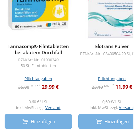
Tannacomp® Filmtabletten
Elotrans Pulver
bei akutem Durchfall
PZN/Art.Nr.: 03400504
20 St, Pu
PZN/Art.Nr.: 01900349
50 St, Filmtabletten
Pflichtangaben
Pflichtangaben
2
2
MRP
MRP
29,99 €
11,99 €
35,00
23,10
0,60 €/1 St
0,60 €/1 St
inkl. MwSt. zzgl.
Versand
inkl. MwSt. zzgl.
Versand
Hinzufügen
Hinzufügen