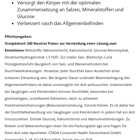
Versorgt den Körper mit der optimalen
Zusammensetzung an Salzen, Mineralstoffen und
Glucose
Verbessert rasch das Allgemeinbefinden
Pflichtangaben:
Oralpädon® 240 Neutral Pulver zur Herstellung einer Lösung zum
Einnehmen
Wirkstoffe: Natriumchlorid, Kaliumchlorid, Glucose-Monohydrat,
Dinatriumhydrogencitrat 1,5 H2O. Zur oralen Salz- (Elektrolyt-) und
Flüssigkeitszufuhr (Ausgleich von Salz- und Wasserverlusten) bei
Durchfallerkrankungen. Hinweise: Jeder Durchfall kann Anzeichen einer
schweren Erkrankung sein. Bei längerer Dauer und/oder Beeinträchtigung des
Allgemeinbefindens ist daher unverzüglich ein Arzt aufzusuchen. Insbesondere
bei Säuglingen und Kleinkindern können Durchfälle, besonders bei
gleichzeitigem, unstillbarem Erbrechen, rasch zu schweren
Krankheitserscheinungen (Bewusstseinstrübung, Schock) führen. Es ist daher bei
der Durchfallbehandlung von Säuglingen und Kleinkindern in jedem Fall ein Arzt
hinzuzuziehen. Enthält Glucose, Kaliumchlorid und Natriumverbindungen. Zu
Risiken und Nebenwirkungen lesen Sie die Packungsbeil age und fragen Sie
Ihren Arzt oder Apotheker. STADA Consumer Health Deutschland GmbH,
Stadastraße 2–18, 61118 Bad Vilbel. Stand: Januar 2026