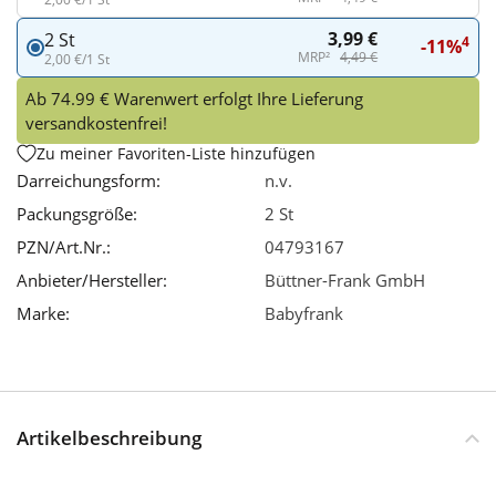
3,99 €
2 St
4
-11%
MRP²
4,49 €
2,00 €/1 St
Ab 74.99 € Warenwert erfolgt Ihre Lieferung
versandkostenfrei!
Zu meiner Favoriten-Liste hinzufügen
Darreichungsform:
n.v.
Packungsgröße:
2 St
PZN/Art.Nr.:
04793167
Anbieter/Hersteller:
Büttner-Frank GmbH
Marke:
Babyfrank
Artikelbeschreibung