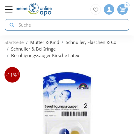
0
Startseite
Mutter & Kind
Schnuller, Flaschen & Co.
zurück
zurück
zurück
Schnuller & Beißringe
Beruhigungssauger Kirsche Latex
ÜBERSICHT AKTIONEN
ÜBERSICHT KATEGORIEN
ÜBERSICHT MARKEN
4
-11%
Aktuelle Coupons
Arzneimittel
1A Pharma
Gratis dazu
Bio & Genuss
Doppelherz
Neuheiten
Diabetes
Eucerin