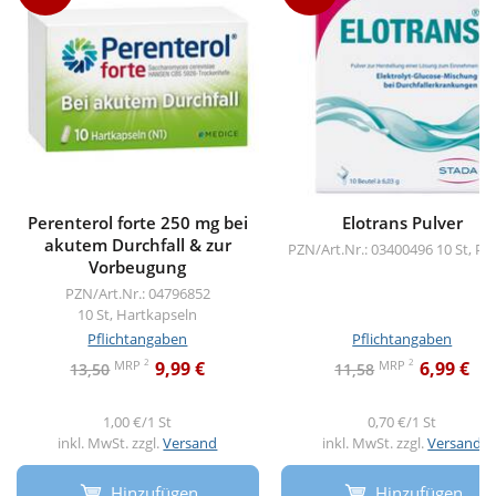
Perenterol forte 250 mg bei
Elotrans Pulver
akutem Durchfall & zur
PZN/Art.Nr.: 03400496
10 St, Pu
Vorbeugung
PZN/Art.Nr.: 04796852
10 St, Hartkapseln
Pflichtangaben
Pflichtangaben
2
2
MRP
MRP
9,99 €
6,99 €
13,50
11,58
1,00 €/1 St
0,70 €/1 St
inkl. MwSt. zzgl.
Versand
inkl. MwSt. zzgl.
Versand
Hinzufügen
Hinzufügen