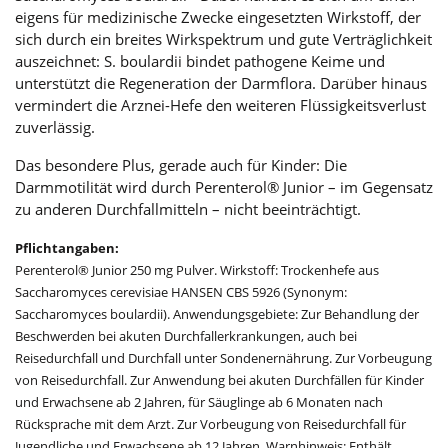
eigens für medizinische Zwecke eingesetzten Wirkstoff, der
sich durch ein breites Wirkspektrum und gute Verträglichkeit
auszeichnet: S. boulardii bindet pathogene Keime und
unterstützt die Regeneration der Darmflora. Darüber hinaus
vermindert die Arznei-Hefe den weiteren Flüssigkeitsverlust
zuverlässig.
Das besondere Plus, gerade auch für Kinder: Die
Darmmotilität wird durch Perenterol® Junior – im Gegensatz
zu anderen Durchfallmitteln – nicht beeinträchtigt.
Pflichtangaben:
Perenterol® Junior 250 mg Pulver. Wirkstoff: Trockenhefe aus
Saccharomyces cerevisiae HANSEN CBS 5926 (Synonym:
Saccharomyces boulardii). Anwendungsgebiete: Zur Behandlung der
Beschwerden bei akuten Durchfallerkrankungen, auch bei
Reisedurchfall und Durchfall unter Sondenernährung. Zur Vorbeugung
von Reisedurchfall. Zur Anwendung bei akuten Durchfällen für Kinder
und Erwachsene ab 2 Jahren, für Säuglinge ab 6 Monaten nach
Rücksprache mit dem Arzt. Zur Vorbeugung von Reisedurchfall für
Jugendliche und Erwachsene ab 12 Jahren. Warnhinweis: Enthält