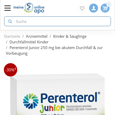
0
Startseite
Arzneimittel
Kinder & Säuglinge
zurück
zurück
zurück
Durchfallmittel Kinder
Perenterol Junior 250 mg bei akutem Durchfall & zur
Vorbeugung
ÜBERSICHT AKTIONEN
ÜBERSICHT KATEGORIEN
ÜBERSICHT MARKEN
4
Aktuelle Coupons
Arzneimittel
1A Pharma
-30%
Gratis dazu
Bio & Genuss
Doppelherz
Neuheiten
Diabetes
Eucerin