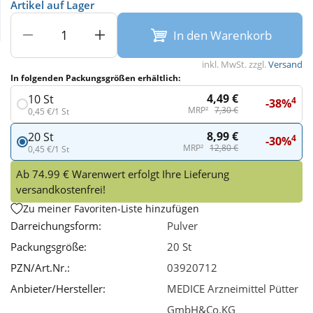
Artikel auf Lager
Wellness
In den Warenkorb
inkl. MwSt. zzgl.
Versand
In folgenden Packungsgrößen erhältlich:
4,49 €
10 St
4
-38%
MRP²
7,30 €
0,45 €/1 St
8,99 €
20 St
4
-30%
MRP²
12,80 €
0,45 €/1 St
Ab 74.99 € Warenwert erfolgt Ihre Lieferung
versandkostenfrei!
Zu meiner Favoriten-Liste hinzufügen
Darreichungsform:
Pulver
Packungsgröße:
20 St
PZN/Art.Nr.:
03920712
Anbieter/Hersteller:
MEDICE Arzneimittel Pütter
GmbH&Co.KG