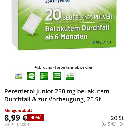
Sale
Körperpflege & Kosmetik
Physiogel
Schnäppchen
Liebe & Erotik
Aliud Pharma
Sparsets
Mutter & Kind
atida
Täglich gut versorgt
Nahrungsergänzung
Abbildung / Farbe kann abweichen
Natur & Homöopathie
Sanitätshaus
Perenterol Junior 250 mg bei akutem
Durchfall & zur Vorbeugung, 20 St
Sport & Fitness
Mengenrabatt
8,99 €
4
20 St
-30%
Grundpreis:
Tierbedarf
0,45 €/1 St
MRP²
12,80 €