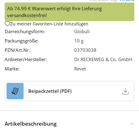
Ab 74.99 € Warenwert erfolgt Ihre Lieferung
Wellness
versandkostenfrei!
Zu meiner Favoriten-Liste hinzufügen
Darreichungsform:
Globuli
Packungsgröße:
10 g
PZN/Art.Nr.:
03703038
Anbieter/Hersteller:
Dr.RECKEWEG & Co. GmbH
Marke:
Revet
Beipackzettel (PDF)
Artikelbeschreibung