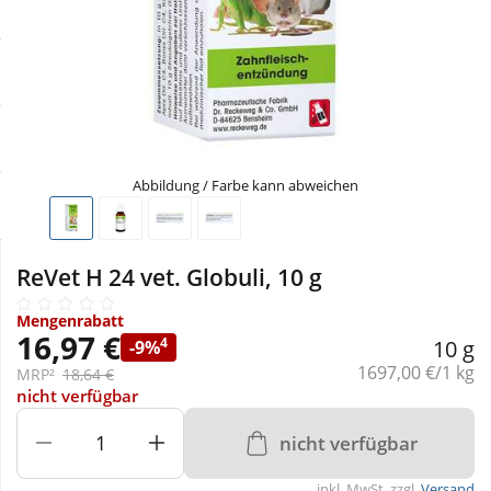
Sale
Körperpflege & Kosmetik
Physiogel
Schnäppchen
Liebe & Erotik
Aliud Pharma
Sparsets
Mutter & Kind
atida
Abbildung / Farbe kann abweichen
Täglich gut versorgt
Nahrungsergänzung
ReVet H 24 vet. Globuli, 10 g
Natur & Homöopathie
Mengenrabatt
16,97 €
Sanitätshaus
4
10 g
-9%
Grundpreis:
1697,00 €/1 kg
MRP²
18,64 €
nicht verfügbar
Sport & Fitness
nicht verfügbar
Tierbedarf
inkl. MwSt. zzgl.
Versand