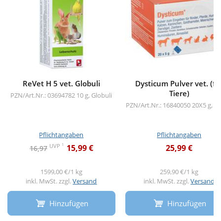
ReVet H 5 vet. Globuli
Dysticum Pulver vet. (fü
Tiere)
PZN/Art.Nr.: 03694782
10 g, Globuli
PZN/Art.Nr.: 16840050
20X5 g, P
Pflichtangaben
Pflichtangaben
1
UVP
15,99 €
25,99 €
16,97
1599,00 €/1 kg
259,90 €/1 kg
inkl. MwSt. zzgl.
Versand
inkl. MwSt. zzgl.
Versand
Hinzufügen
Hinzufügen