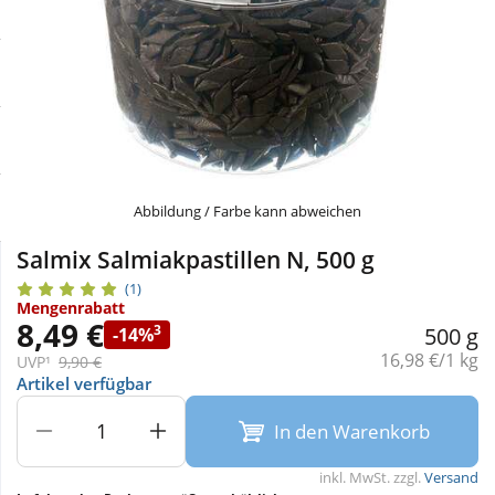
Sale
Körperpflege & Kosmetik
Physiogel
Schnäppchen
Liebe & Erotik
Aliud Pharma
Sparsets
Mutter & Kind
atida
Täglich gut versorgt
Nahrungsergänzung
Abbildung / Farbe kann abweichen
Salmix Salmiakpastillen N, 500 g
Natur & Homöopathie
(1)
Mengenrabatt
8,49 €
3
500 g
-14%
Sanitätshaus
Grundpreis:
16,98 €/1 kg
UVP¹
9,90 €
Artikel verfügbar
Sport & Fitness
In den Warenkorb
Tierbedarf
inkl. MwSt. zzgl.
Versand