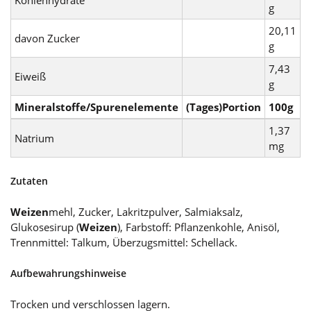
g
20,11
davon Zucker
g
7,43
Eiweiß
g
Mineralstoffe/Spurenelemente
(Tages)Portion
100g
1,37
Natrium
mg
Zutaten
Weizen
mehl, Zucker, Lakritzpulver, Salmiaksalz,
Glukosesirup (
Weizen
), Farbstoff: Pflanzenkohle, Anisöl,
Trennmittel: Talkum, Überzugsmittel: Schellack.
Aufbewahrungshinweise
Trocken und verschlossen lagern.