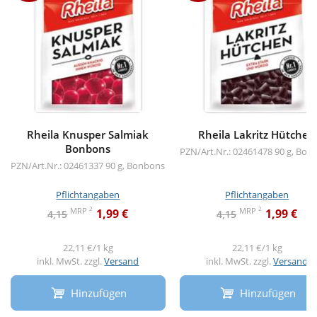
Rheila Knusper Salmiak
Rheila Lakritz Hütchen
Bonbons
PZN/Art.Nr.: 02461478
90 g, Bon
PZN/Art.Nr.: 02461337
90 g, Bonbons
Pflichtangaben
Pflichtangaben
2
2
MRP
MRP
1,99 €
1,99 €
4,15
4,15
22,11 €/1 kg
22,11 €/1 kg
inkl. MwSt. zzgl.
Versand
inkl. MwSt. zzgl.
Versand
Hinzufügen
Hinzufügen