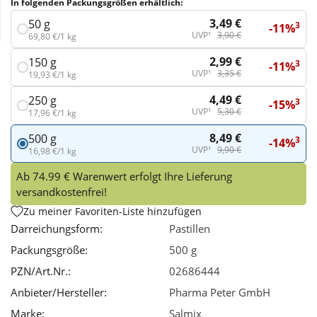
In folgenden Packungsgrößen erhältlich:
3,49 €
50 g
3
-11%
Wellness
UVP¹
3,90 €
69,80 €/1 kg
2,99 €
150 g
3
-11%
UVP¹
3,35 €
19,93 €/1 kg
4,49 €
250 g
3
-15%
UVP¹
5,30 €
17,96 €/1 kg
8,49 €
500 g
3
-14%
UVP¹
9,90 €
16,98 €/1 kg
Ab 74.99 € Warenwert erfolgt Ihre Lieferung
versandkostenfrei!
Zu meiner Favoriten-Liste hinzufügen
Darreichungsform:
Pastillen
Packungsgröße:
500 g
PZN/Art.Nr.:
02686444
Anbieter/Hersteller:
Pharma Peter GmbH
Marke:
Salmix