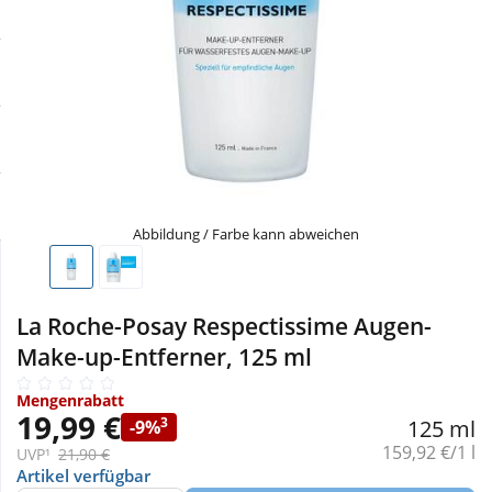
Sale
Körperpflege & Kosmetik
Physiogel
Schnäppchen
Liebe & Erotik
Aliud Pharma
Sparsets
Mutter & Kind
atida
Täglich gut versorgt
Nahrungsergänzung
Abbildung / Farbe kann abweichen
Natur & Homöopathie
La Roche-Posay Respectissime Augen-
Sanitätshaus
Make-up-Entferner, 125 ml
Mengenrabatt
Sport & Fitness
19,99 €
3
125 ml
-9%
Grundpreis:
159,92 €/1 l
UVP¹
21,90 €
Tierbedarf
Artikel verfügbar