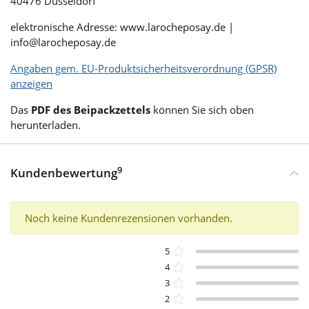
40476 Düsseldorf
elektronische Adresse: www.larocheposay.de |
info@larocheposay.de
Angaben gem. EU-Produktsicherheitsverordnung (GPSR)
anzeigen
Das
PDF des Beipackzettels
können Sie sich oben
herunterladen.
9
Kundenbewertung
Noch keine Kundenrezensionen vorhanden.
5
4
3
2