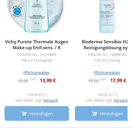
Vichy Purete Thermale Augen
Bioderma Sensibio H2
Make-up Entf.sens. / R
Reinigungslösung eye
PZN/Art.Nr.: 15210803
PZN/Art.Nr.: 18098583
100 ml, Flüssigkeit
125 ml, Lösung
Pflichtangaben
Pflichtangaben
1
1
UVP
UVP
13,99 €
17,99 €
15,00
19,50
139,90 €/1 l
143,92 €/1 l
inkl. MwSt. zzgl.
Versand
inkl. MwSt. zzgl.
Versand
Hinzufügen
Hinzufügen