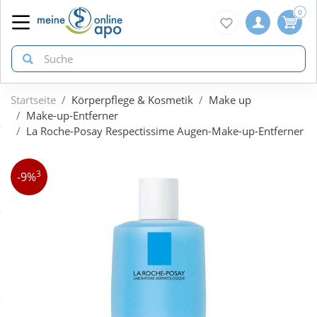
0
Startseite
Körperpflege & Kosmetik
Make up
zurück
zurück
zurück
Make-up-Entferner
La Roche-Posay Respectissime Augen-Make-up-Entferner
ÜBERSICHT AKTIONEN
ÜBERSICHT KATEGORIEN
ÜBERSICHT MARKEN
3
-9%
Aktuelle Coupons
Arzneimittel
1A Pharma
Gratis dazu
Bio & Genuss
Doppelherz
Neuheiten
Diabetes
Eucerin