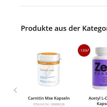
Produkte aus der Kategor
3
-18%
Carnitin Mse Kapseln
Acetyl L-
Kaps
PZN/Art.Nr.: 09888228