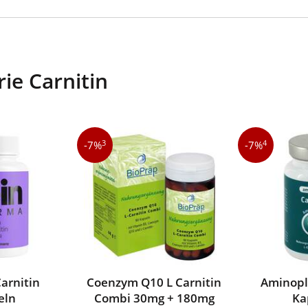
ie Carnitin
3
4
-7%
-7%
Carnitin
Coenzym Q10 L Carnitin
Aminopl
eln
Combi 30mg + 180mg
Ka