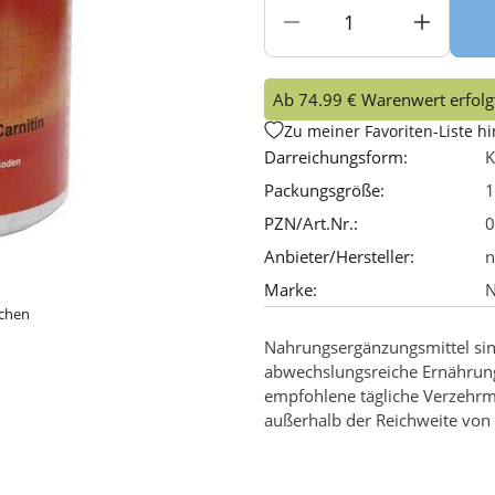
Ab 74.99 € Warenwert erfolgt
Zu meiner Favoriten-Liste h
Darreichungsform:
K
Packungsgröße:
1
PZN/Art.Nr.:
0
Anbieter/Hersteller:
n
Marke:
N
ichen
Nahrungsergänzungsmittel sin
abwechslungsreiche Ernährun
empfohlene tägliche Verzehrm
außerhalb der Reichweite von 