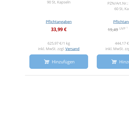
90 St, Kapseln
PZN/Art.Nr.:
60 St, K
Pflichtangaben
Pflichta
1
UVP
33,99 €
19,49
625,97 €/1 kg
444,17 €
inkl. MwSt. zzgl.
Versand
inkl. MwSt. zz
Hinzufügen
Hinz