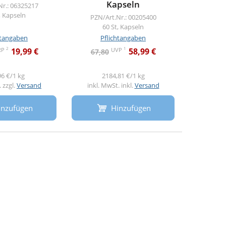
Kapseln
Fuma
Nr.: 06325217
, Kapseln
PZN/Art.Nr.: 00205400
PZN/A
60 St, Kapseln
6
htangaben
Pflichtangaben
Pf
2
1
RP
UVP
19,99 €
58,99 €
67,80
76,1
96 €/1 kg
2184,81 €/1 kg
13
 zzgl.
Versand
inkl. MwSt. inkl.
Versand
inkl. M
inzufügen
Hinzufügen