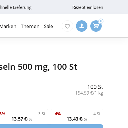
hnelle Lieferung
Rezept einlösen
0
Marken
Themen
Sale
seln 500 mg, 100 St
100 St
Grundpreis:
154,59 €/1 kg
-3%
3 St
-4%
4 St
13,57 €
13,43 €
/ St
/ St