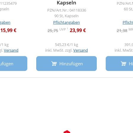
Kapseln
 11235479
PZN/Art.
apseln
60 St
PZN/Art.Nr.: 04118336
90 St, Kapseln
ngaben
Pflichtangaben
Pflic
1
UVP
M
15,99 €
23,99 €
25,75
21,38
/1 kg
545,23 €/1 kg
391,
gl.
Versand
inkl. MwSt. zzgl.
Versand
inkl. MwSt.
ufügen
Hinzufügen
H