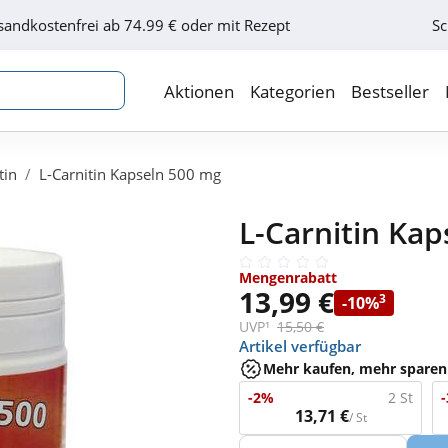
sandkostenfrei ab 74.99 € oder mit Rezept
Sc
Aktionen
Kategorien
Bestseller
tin
L-Carnitin Kapseln 500 mg
L-Carnitin Kap
Mengenrabatt
13,99 €
3
-10%
UVP¹
15,50 €
Artikel verfügbar
Mehr kaufen, mehr sparen
-2%
2 St
13,71 €
/ St