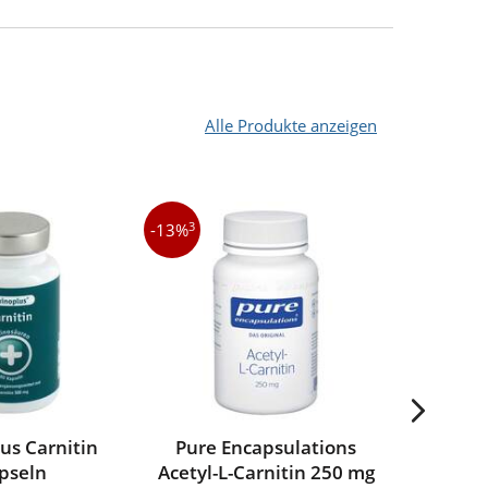
Alle Produkte anzeigen
3
3
-13%
-10%
us Carnitin
Pure Encapsulations
Pure E
pseln
Acetyl-L-Carnitin 250 mg
CoQ1