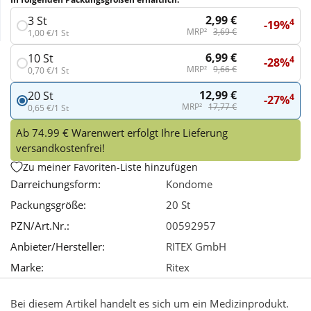
2,99 €
3 St
4
-19%
Wellness
MRP²
3,69 €
1,00 €/1 St
6,99 €
10 St
4
-28%
MRP²
9,66 €
0,70 €/1 St
12,99 €
20 St
4
-27%
MRP²
17,77 €
0,65 €/1 St
Ab 74.99 € Warenwert erfolgt Ihre Lieferung
versandkostenfrei!
Zu meiner Favoriten-Liste hinzufügen
Darreichungsform:
Kondome
Packungsgröße:
20 St
PZN/Art.Nr.:
00592957
Anbieter/Hersteller:
RITEX GmbH
Marke:
Ritex
Bei diesem Artikel handelt es sich um ein Medizinprodukt.