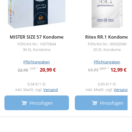
MISTER SIZE 57 Kondome
Ritex RR.1 Kondome
PZN/Art.Nr.: 14375844
PZN/Art.Nr.: 00592940
36 St, Kondome
20 St, Kondome
Pflichtangaben
Pflichtangaben
1
2
UVP
MRP
20,99 €
12,99 €
22,95
17,77
0,58 €/1 St
0,65 €/1 St
inkl. MwSt. zzgl.
Versand
inkl. MwSt. zzgl.
Versand
Hinzufügen
Hinzufügen