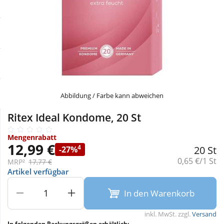
Sale
Körperpflege & Kosmetik
Physiogel
Schnäppchen
Liebe & Erotik
Aliud Pharma
Sparsets
Mutter & Kind
atida
Täglich gut versorgt
Nahrungsergänzung
Abbildung / Farbe kann abweichen
Ritex Ideal Kondome, 20 St
Natur & Homöopathie
Mengenrabatt
12,99 €
4
20 St
-27%
Sanitätshaus
Grundpreis:
0,65 €/1 St
MRP²
17,77 €
Artikel verfügbar
Sport & Fitness
In den Warenkorb
inkl. MwSt. zzgl.
Versand
Tierbedarf
In folgenden Packungsgrößen erhältlich: