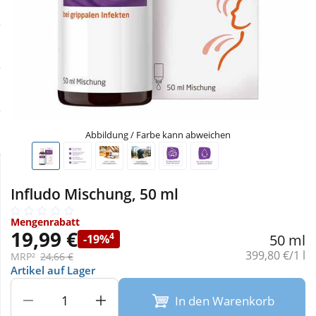
Sale
Körperpflege & Kosmetik
Physiogel
Schnäppchen
Liebe & Erotik
Aliud Pharma
Sparsets
Mutter & Kind
atida
Täglich gut versorgt
Nahrungsergänzung
Abbildung / Farbe kann abweichen
Natur & Homöopathie
Infludo Mischung, 50 ml
Sanitätshaus
Mengenrabatt
19,99 €
4
50 ml
-19%
Grundpreis:
399,80 €/1 l
MRP²
24,66 €
Sport & Fitness
Artikel auf Lager
In den Warenkorb
Tierbedarf