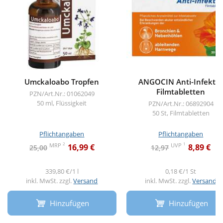
Umckaloabo Tropfen
ANGOCIN Anti-Infekt 
Filmtabletten
PZN/Art.Nr.: 01062049
50 ml, Flüssigkeit
PZN/Art.Nr.: 06892904
50 St, Filmtabletten
Pflichtangaben
Pflichtangaben
2
1
MRP
UVP
16,99 €
8,89 €
25,00
12,97
339,80 €/1 l
0,18 €/1 St
inkl. MwSt. zzgl.
Versand
inkl. MwSt. zzgl.
Versand
Hinzufügen
Hinzufügen