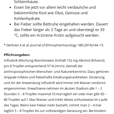
Schleimhäute.
Essen Sie jetzt vor allem leicht verdauliche und
bekömmliche Kost wie Obst, Gemüse und
Kohlenhydrate.
Bei Fieber sollte Bettruhe eingehalten werden. Dauert
das Fieber länger als 3 Tage an und übersteigt es 39
°C, sollte ein Arzt/eine Ärztin aufgesucht werden.
* Derksen A et al. Journal of Ethnopharmacology 188 (2016)144–15
Pflichtangaben:
Infludo® Mischung Warnhinweis: Enthält 152 mg Alkohol (Ethanol)
pro 8 Tropfen entsprechend 57 % (m/m). Gemäß der
anthroposophischen Menschen- und Naturerkenntnis. Dazu gehören:
Grippale Infekte und fieberhafte Erkältungskrankheiten. Dosierung
und Art der Anwendung Infludo® wird immer mit Wasser verdünnt
eingenommen. Erwachsene nehmen im akuten Stadium alle 1 – 2
Stunden 5 – 8 Tropfen maximal 10 mal täglich ein oder man gibt 60 –
80 Tropfen auf 1 Glas Wasser und trinkt dieses schluckweise im Laufe
des Tages. Wenn kein Fieber mehr besteht, nimmt man 2 – 4 mal
täglich 5 – 8 Tropfen bis zur vollständigen Genesung ein. Bei Kindern