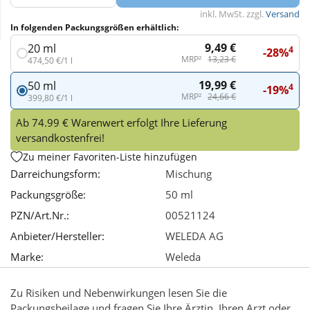
inkl. MwSt. zzgl.
Versand
In folgenden Packungsgrößen erhältlich:
Wellness
9,49 €
20 ml
4
-28%
MRP²
13,23 €
474,50 €/1 l
19,99 €
50 ml
4
-19%
MRP²
24,66 €
399,80 €/1 l
Ab 74.99 € Warenwert erfolgt Ihre Lieferung
versandkostenfrei!
Zu meiner Favoriten-Liste hinzufügen
Darreichungsform:
Mischung
Packungsgröße:
50 ml
PZN/Art.Nr.:
00521124
Anbieter/Hersteller:
WELEDA AG
Marke:
Weleda
Zu Risiken und Nebenwirkungen lesen Sie die
Packungsbeilage und fragen Sie Ihre Ärztin, Ihren Arzt oder