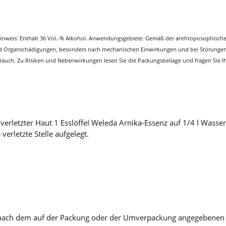
arnhinweis: Enthält 36 Vol.-% Alkohol. Anwendungsgebiete: Gemäß der anthroposophis
 Organschädigungen, besonders nach mechanischen Einwirkungen und bei Störungen de
auch. Zu Risiken und Nebenwirkungen lesen Sie die Packungsbeilage und fragen Sie Ihr
verletzter Haut 1 Esslöffel Weleda Arnika-Essenz auf 1/4 l Wass
erletzte Stelle aufgelegt.
r nach dem auf der Packung oder der Umverpackung angegebenen V