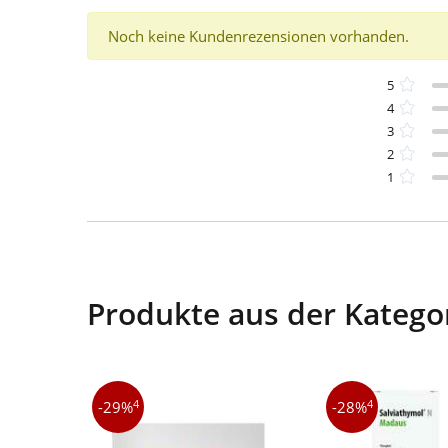
Noch keine Kundenrezensionen vorhanden.
5
4
3
2
1
Produkte aus der Kategor
4
4
-29%
-28%