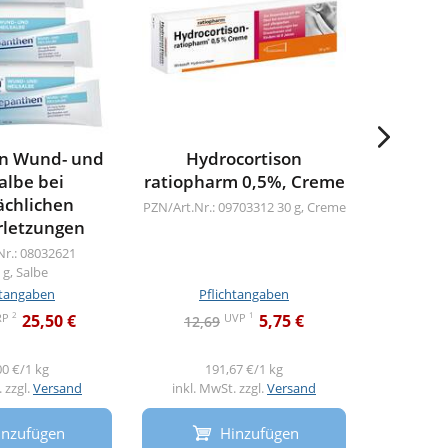
n Wund- und
Hydrocortison
Canest
albe bei
ratiopharm 0,5%, Creme
gege
ächlichen
Fußpil
PZN/Art.Nr.: 09703312
30 g, Creme
rletzungen
PZN/Art.Nr.
Nr.: 08032621
 g, Salbe
htangaben
Pflichtangaben
Pf
2
1
RP
UVP
25,50 €
5,75 €
12,69
24,0
00 €/1 kg
191,67 €/1 kg
3
 zzgl.
Versand
inkl. MwSt. zzgl.
Versand
inkl. M
inzufügen
Hinzufügen