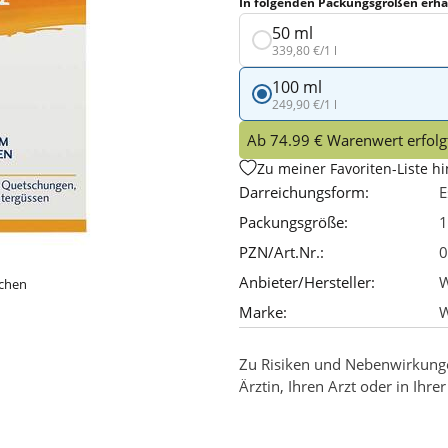
In folgenden Packungsgrößen erhäl
50 ml
339,80 €/1 l
100 ml
249,90 €/1 l
Ab 74.99 € Warenwert erfolgt
Zu meiner Favoriten-Liste h
Darreichungsform:
E
Packungsgröße:
1
PZN/Art.Nr.:
0
Anbieter/Hersteller:
ichen
Marke:
W
Zu Risiken und Nebenwirkungen
Ärztin, Ihren Arzt oder in Ihre