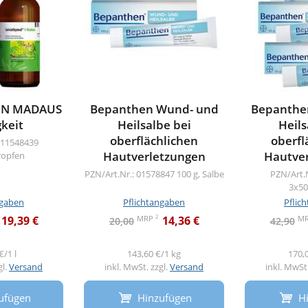
l N MADAUS
Bepanthen Wund- und
Bepanthe
gkeit
Heilsalbe bei
Heils
oberflächlichen
oberfl
 11548439
Hautverletzungen
Hautve
ropfen
PZN/Art.Nr.: 01578847
100 g, Salbe
PZN/Art.
3x50
ngaben
Pflichtangaben
Pflic
2
MRP
M
19,39 €
14,36 €
20,00
42,90
€/1 l
143,60 €/1 kg
170,
gl.
Versand
inkl. MwSt. zzgl.
Versand
inkl. MwSt.
ufügen
Hinzufügen
H