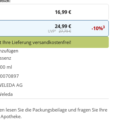
tlich:
16,99 €
24,99 €
3
-10%
UVP¹
27,79 €
 Ihre Lieferung versandkostenfrei!
inzufügen
ssenz
00 ml
0070897
WELEDA AG
eleda
 lesen Sie die Packungsbeilage und fragen Sie Ihre
r Apotheke.