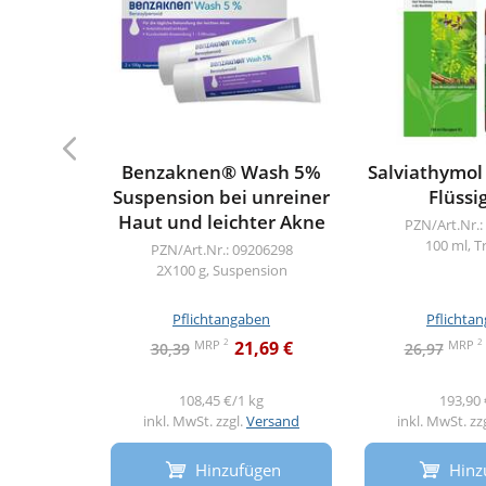
Benzaknen® Wash 5%
Salviathymo
Suspension bei unreiner
Flüssi
Haut und leichter Akne
PZN/Art.Nr.:
100 ml, T
PZN/Art.Nr.: 09206298
2X100 g, Suspension
Pflichtangaben
Pflichta
2
2
MRP
MRP
21,69 €
30,39
26,97
108,45 €/1 kg
193,90 
inkl. MwSt. zzgl.
Versand
inkl. MwSt. zz
Hinzufügen
Hinz