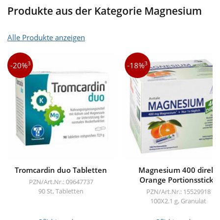
Produkte aus der Kategorie Magnesium
Alle Produkte anzeigen
3
3
-20%
-18%
Tromcardin duo Tabletten
Magnesium 400 direkt
Orange Portionssticks
PZN/Art.Nr.: 09647737
90 St, Tabletten
PZN/Art.Nr.: 15529918
100X2.1 g, Granulat