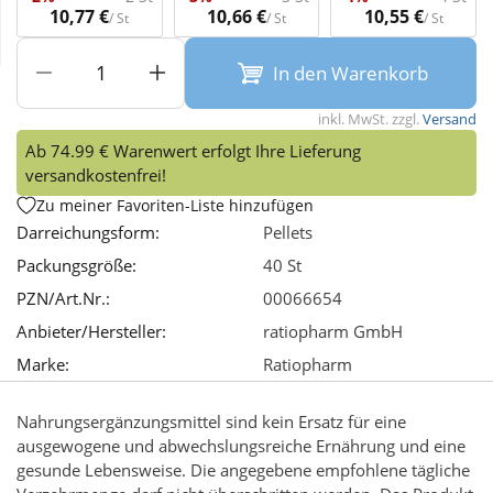
10,77 €
10,66 €
10,55 €
/ St
/ St
/ St
Wellness
In den Warenkorb
inkl. MwSt. zzgl.
Versand
Ab 74.99 € Warenwert erfolgt Ihre Lieferung
versandkostenfrei!
Zu meiner Favoriten-Liste hinzufügen
Darreichungsform:
Pellets
Packungsgröße:
40 St
PZN/Art.Nr.:
00066654
Anbieter/Hersteller:
ratiopharm GmbH
Marke:
Ratiopharm
Nahrungsergänzungsmittel sind kein Ersatz für eine
ausgewogene und abwechslungsreiche Ernährung und eine
gesunde Lebensweise. Die angegebene empfohlene tägliche