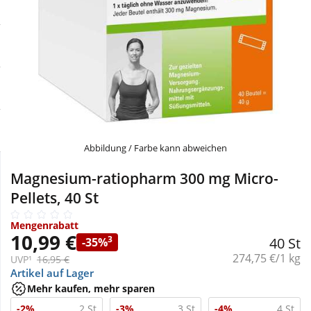
Sale
Körperpflege & Kosmetik
Physiogel
Schnäppchen
Liebe & Erotik
Aliud Pharma
Sparsets
Mutter & Kind
atida
Täglich gut versorgt
Nahrungsergänzung
Abbildung / Farbe kann abweichen
Natur & Homöopathie
Magnesium-ratiopharm 300 mg Micro-
Pellets, 40 St
Sanitätshaus
Mengenrabatt
10,99 €
3
40 St
-35%
Grundpreis:
274,75 €/1 kg
Sport & Fitness
UVP¹
16,95 €
Artikel auf Lager
Mehr kaufen, mehr sparen
Tierbedarf
-2%
2 St
-3%
3 St
-4%
4 St