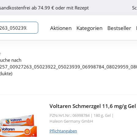
sandkostenfrei ab 74.99 € oder mit Rezept
Sc
Aktionen
Kategorien
Bestseller
e
Suche nach
257_00927263_05023922_05023939_06998784_08029959_08
dukte)
Voltaren Schmerzgel 11,6 mg/g Gel
PZN/Art.Nr.: 06998784 |
180 g, Gel
|
Haleon Germany GmbH
Pflichtangaben