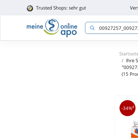
Trusted Shops: sehr gut
Ver
Startseit
Ihre 
"00927
(15 Pro
4
-34%