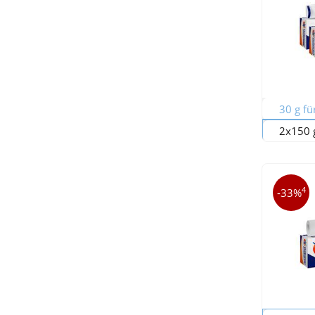
30 g fü
2x150 g
4
-33%