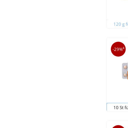
120 g f
4
-29%
10 St f