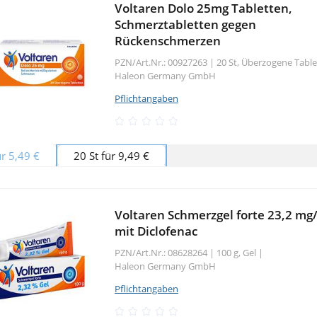
Voltaren Dolo 25mg Tabletten,
Schmerztabletten gegen
Rückenschmerzen
PZN/Art.Nr.: 00927263 |
20 St, Überzogene Tabl
Haleon Germany GmbH
Pflichtangaben
ür 5,49 €
20 St für 9,49 €
Voltaren Schmerzgel forte 23,2 mg/
mit Diclofenac
PZN/Art.Nr.: 08628264 |
100 g, Gel
|
Haleon Germany GmbH
Pflichtangaben