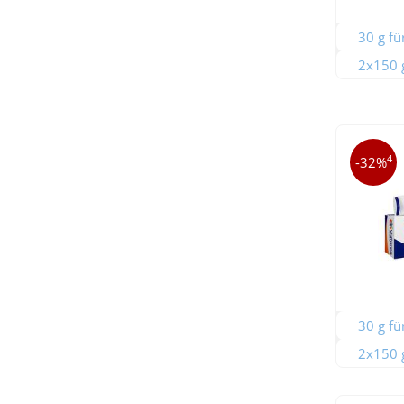
30 g fü
2x150 g
4
-32%
30 g fü
2x150 g