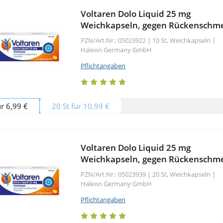
Voltaren Dolo Liquid 25 mg
Weichkapseln, gegen Rückenschm
PZN/Art.Nr.: 05023922 |
10 St, Weichkapseln
|
Haleon Germany GmbH
Pflichtangaben
ür 6,99 €
20 St für 10,99 €
Voltaren Dolo Liquid 25 mg
Weichkapseln, gegen Rückenschm
PZN/Art.Nr.: 05023939 |
20 St, Weichkapseln
|
Haleon Germany GmbH
Pflichtangaben