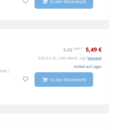
In den Warenkorb
5,49 €
2
MRP
7,72
0,55 €/1 St | inkl. MwSt. zzgl.
Versand
Artikel auf Lager
etten
|
Auf den Merkzettel
In den Warenkorb