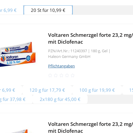
ür 6,99 €
20 St für 10,99 €
Voltaren Schmerzgel forte 23,2 mg/
mit Diclofenac
PZN/Art.Nr.: 11240397 |
180 g, Gel
|
Haleon Germany GmbH
Pflichtangaben
r 6,99 €
120 g für 17,79 €
100 g für 19,99 €
1
 für 37,98 €
2x180 g für 45,00 €
Voltaren Schmerzgel forte 23,2 mg/
mit Diclofenac