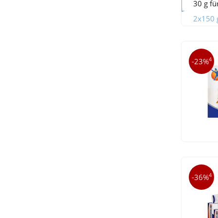
30 g fü
2x150 g
4
-23%
4
-36%