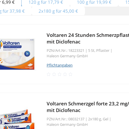
r 6,99 €
120 g für 17,79 €
100 g für 19,99 €
1
 für 37,98 €
2x180 g für 45,00 €
Voltaren 24 Stunden Schmerzpflas
mit Diclofenac
PZN/Art.Nr.: 18223321 |
5 St, Pflaster
|
Haleon Germany GmbH
Pflichtangaben
Voltaren Schmerzgel forte 23,2 mg/
mit Diclofenac
PZN/Art.Nr.: 08032137 |
2x180 g, Gel
|
Haleon Germany GmbH