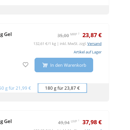
g Gel
23,87 €
2
MRP
35,00
132,61 €/1 kg | inkl. MwSt. zzgl.
Versand
Artikel auf Lager
Auf den Merkzettel
In den Warenkorb
50 g für 21,99 €
180 g für 23,87 €
g Gel
37,98 €
1
UVP
49,94