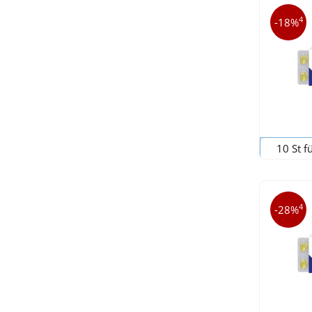
4
-18%
10 St f
4
-28%