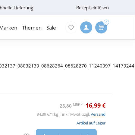
hnelle Lieferung
Rezept einlösen
0
Marken
Themen
Sale
032137_08032139_08628264_08628270_11240397_14179244
16,99 €
2
MRP
25,80
94,39 €/1 kg | inkl. MwSt. zzgl.
Versand
Artikel auf Lager
Auf den Merkzettel