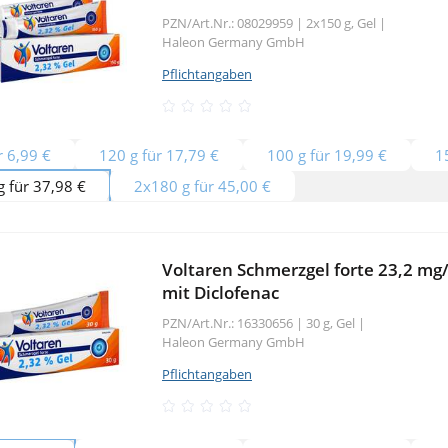
PZN/Art.Nr.: 08029959 |
2x150 g, Gel
|
Haleon Germany GmbH
Pflichtangaben
r 6,99 €
120 g für 17,79 €
100 g für 19,99 €
1
 für 37,98 €
2x180 g für 45,00 €
Voltaren Schmerzgel forte 23,2 mg/
mit Diclofenac
PZN/Art.Nr.: 16330656 |
30 g, Gel
|
Haleon Germany GmbH
Pflichtangaben