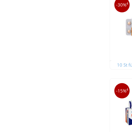
4
-30%
10 St f
4
-15%