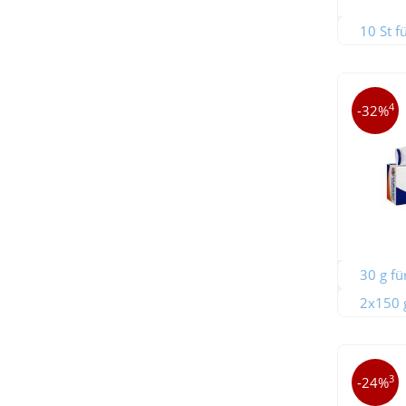
10 St f
4
-32%
30 g fü
2x150 g
3
-24%